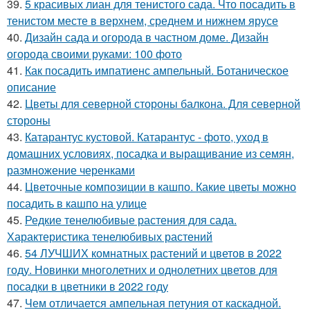
39.
5 красивых лиан для тенистого сада. Что посадить в
тенистом месте в верхнем, среднем и нижнем ярусе
40.
Дизайн сада и огорода в частном доме. Дизайн
огорода своими руками: 100 фото
41.
Как посадить импатиенс ампельный. Ботаническое
описание
42.
Цветы для северной стороны балкона. Для северной
стороны
43.
Катарантус кустовой. Катарантус - фото, уход в
домашних условиях, посадка и выращивание из семян,
размножение черенками
44.
Цветочные композиции в кашпо. Какие цветы можно
посадить в кашпо на улице
45.
Редкие тенелюбивые растения для сада.
Характеристика тенелюбивых растений
46.
54 ЛУЧШИХ комнатных растений и цветов в 2022
году. Новинки многолетних и однолетних цветов для
посадки в цветники в 2022 году
47.
Чем отличается ампельная петуния от каскадной.