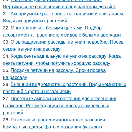
Вертикальное озеленение в ландшафтном дизайне
31.
Аквариумные растения с названиями и описанием.
Виды аквариумных растений
32.
Многолетники с белыми цветами. Подбор
ассортимента травянистых видов с белыми цветками
33.
О выращивании рассады петунии подробно. Посев
семян петунии на рассаду
34.
Когда сеять ампельную петунию на рассаду. Когда
сеять петунии, чтобы получить хорошую рассаду
35.
Посадка петунии на рассаду. Сроки посева
на рассаду
36.
Внешний вид комнатных растений. Виды комнатных
растений с фото и названиями
37.
Полезные ампельные растения для озеленения
балконов. Рекомендации по посадке ампельных
растений
38.
Розеточные растения комнатные названия.
Комнатные цветы: фото и названия (каталог)