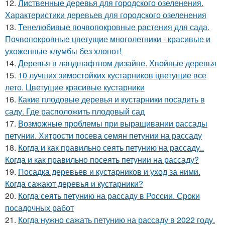
12.
Лиственные деревья для городского озеленения.
Характеристики деревьев для городского озеленения
13.
Тенелюбивые почвопокровные растения для сада.
Почвопокровные цветущие многолетники - красивые и
ухоженные клумбы без хлопот!
14.
Деревья в ландшафтном дизайне. Хвойные деревья
15.
10 лучших зимостойких кустарников цветущие все
лето. Цветущие красивые кустарники
16.
Какие плодовые деревья и кустарники посадить в
саду. Где расположить плодовый сад
17.
Возможные проблемы при выращивании рассады
петунии. Хитрости посева семян петунии на рассаду
18.
Когда и как правильно сеять петунию на рассаду..
Когда и как правильно посеять петунии на рассаду?
19.
Посадка деревьев и кустарников и уход за ними.
Когда сажают деревья и кустарники?
20.
Когда сеять петунию на рассаду в России. Сроки
посадочных работ
21.
Когда нужно сажать петунию на рассаду в 2022 году.