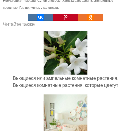
Неблагоприятные дни
,
Супер способы
,
Уход за рассадой
,
Благоприятные
посевные
,
Год по лунному календарю
Читайте также
Вьющиеся или ампельные комнатные растения.
Вьющиеся комнатные растения, которые цветут