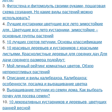
3.
Фитостена и фитомодуль своими руками- пошаговая
схема создания. Но какие виды растений можно
использовать?
4.
Лучшие кустарники цветущие все лето зимостойкие
для.. Цветущие все лето кустарники, зимостойкие –
основные группы растений
5.
10 лучших сортов петунии. Основы классификации
6.
10 красивых деревьев и кустарников с красными
листьями. Краснолистные деревья для средних дач Для
дачи среднего размера подойдут:
7.
Мой личный рейтинг комнатных цветов. Обзор
неприхотливых растений
8.
Описание и виды калибрахоа. Калибрахоа:
особенности, посадка и выращивание цветка
9.
Выращивание петунии из семян дома. Как выбрать
почву для посева семян?
10.
10 декоративных кустарников и деревьев, цветущих
ранней весной