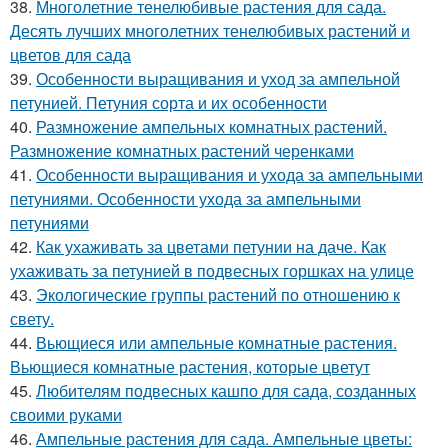
38.
Многолетние тенелюбивые растения для сада.
Десять лучших многолетних тенелюбивых растений и
цветов для сада
39.
Особенности выращивания и уход за ампельной
петунией. Петуния сорта и их особенности
40.
Размножение ампельных комнатных растений.
Размножение комнатных растений черенками
41.
Особенности выращивания и ухода за ампельными
петуниями. Особенности ухода за ампельными
петуниями
42.
Как ухаживать за цветами петунии на даче. Как
ухаживать за петунией в подвесных горшках на улице
43.
Экологические группы растений по отношению к
свету.
44.
Вьющиеся или ампельные комнатные растения.
Вьющиеся комнатные растения, которые цветут
45.
Любителям подвесных кашпо для сада, созданных
своими руками
46.
Ампельные растения для сада. Ампельные цветы: