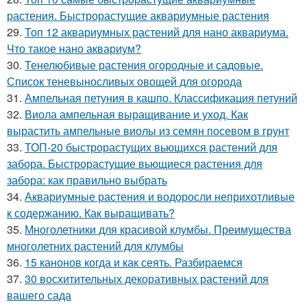
растения. Быстрорастущие аквариумные растения
29.
Топ 12 аквариумных растений для нано аквариума.
Что такое нано аквариум?
30.
Тенелюбивые растения огородные и садовые.
Список теневыносливых овощей для огорода
31.
Ампельная петуния в кашпо. Классификация петуний
32.
Виола ампельная выращивание и уход. Как
вырастить ампельные виолы из семян посевом в грунт
33.
ТОП-20 быстрорастущих вьющихся растений для
забора. Быстрорастущие вьющиеся растения для
забора: как правильно выбрать
34.
Аквариумные растения и водоросли неприхотливые
к содержанию. Как выращивать?
35.
Многолетники для красивой клумбы. Преимущества
многолетних растений для клумбы
36.
15 канонов когда и как сеять. Разбираемся
37.
30 восхитительных декоративных растений для
вашего сада