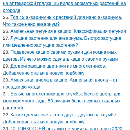
на аптекарской грядке. 25 видов ароматных растений на
огороде
25.
Топ 12 аквариумных растений для нано аквариума.
Что такое нано аквариум?
26.
Ампельная петуния в кашпо. Классификация петуний
27.
Лучшие растения для аквариума. Быстрорастущие
или медленнорастущие растения?
28.
Подвесное кашпо своими руками для комнатных
цветов. Из чего можно сделать кашпо своими руками
29.
Долгоиграющие цветники из многолетников.
Добавление статьи в новую подборку
30.
Ампельная виола в кашпо. Ампельная виола – от
посадки до ухода
31.
Белые многолетники для клумбы. Белые цветы для
монохромного сада: 50 лучших белоснежных садовых
растений
32.
Какие цветы сочетаются друг с другом на клумбе.
Добавление статьи в новую подборку
33.
12 ТОНКОСТЕЙ посадки петунии на рассаду в 2022