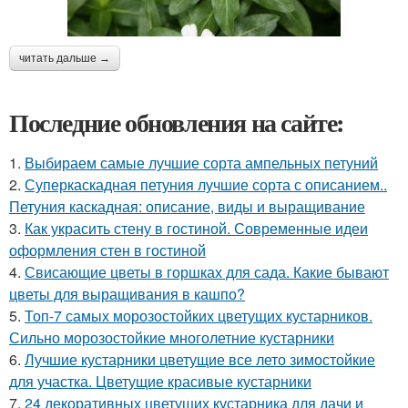
читать дальше →
Последние обновления на сайте:
1.
Выбираем самые лучшие сорта ампельных петуний
2.
Суперкаскадная петуния лучшие сорта с описанием..
Петуния каскадная: описание, виды и выращивание
3.
Как украсить стену в гостиной. Современные идеи
оформления стен в гостиной
4.
Свисающие цветы в горшках для сада. Какие бывают
цветы для выращивания в кашпо?
5.
Топ-7 самых морозостойких цветущих кустарников.
Сильно морозостойкие многолетние кустарники
6.
Лучшие кустарники цветущие все лето зимостойкие
для участка. Цветущие красивые кустарники
7.
24 декоративных цветущих кустарника для дачи и