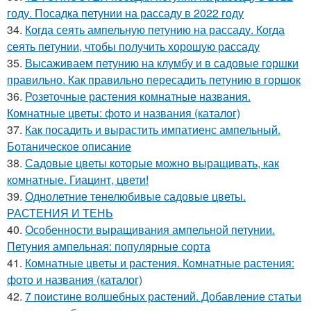
году. Посадка петунии на рассаду в 2022 году
34.
Когда сеять ампельную петунию на рассаду. Когда
сеять петунии, чтобы получить хорошую рассаду
35.
Высаживаем петунию на клумбу и в садовые горшки
правильно. Как правильно пересадить петунию в горшок
36.
Розеточные растения комнатные названия.
Комнатные цветы: фото и названия (каталог)
37.
Как посадить и вырастить импатиенс ампельный.
Ботаническое описание
38.
Садовые цветы которые можно выращивать, как
комнатные. Гиацинт, цвети!
39.
Однолетние тенелюбивые садовые цветы.
РАСТЕНИЯ И ТЕНЬ
40.
Особенности выращивания ампельной петунии.
Петуния ампельная: популярные сорта
41.
Комнатные цветы и растения. Комнатные растения:
фото и названия (каталог)
42.
7 поистине волшебных растений. Добавление статьи