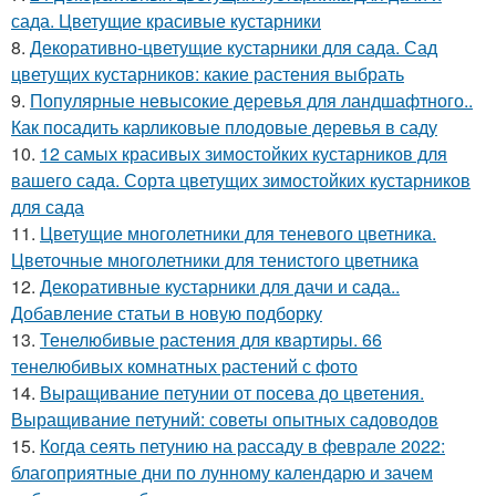
сада. Цветущие красивые кустарники
8.
Декоративно-цветущие кустарники для сада. Сад
цветущих кустарников: какие растения выбрать
9.
Популярные невысокие деревья для ландшафтного..
Как посадить карликовые плодовые деревья в саду
10.
12 самых красивых зимостойких кустарников для
вашего сада. Сорта цветущих зимостойких кустарников
для сада
11.
Цветущие многолетники для теневого цветника.
Цветочные многолетники для тенистого цветника
12.
Декоративные кустарники для дачи и сада..
Добавление статьи в новую подборку
13.
Тенелюбивые растения для квартиры. 66
тенелюбивых комнатных растений с фото
14.
Выращивание петунии от посева до цветения.
Выращивание петуний: советы опытных садоводов
15.
Когда сеять петунию на рассаду в феврале 2022:
благоприятные дни по лунному календарю и зачем