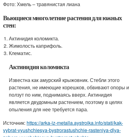
Фото: Хмель – травянистая лиана
Вьющиеся многолетние растения для южных
стен:
Актинидия коломикта.
Жимолость каприфоль.
Клематис.
Актинидия коломикта
Известна как амурский крыжовник. Стебли этого
растения, не имеющие корешков, обвивают опоры и
ползут по ним, поднимаясь вверх. Актинидия
является двудомным растением, поэтому в целях
опыления для нее требуется пара.
Источник:
https://arka-iz-metalla.aystroika.info/stati/kak-
vybrat-vyushchiesya-bystrorastushchie-rasteniya-dlya-