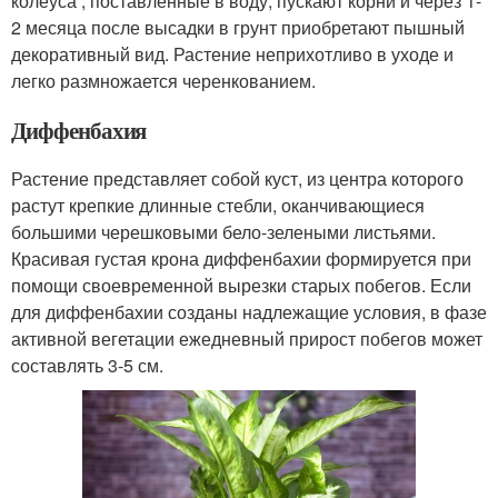
колеуса , поставленные в воду, пускают корни и через 1-
2 месяца после высадки в грунт приобретают пышный
декоративный вид. Растение неприхотливо в уходе и
легко размножается черенкованием.
Диффенбахия
Растение представляет собой куст, из центра которого
растут крепкие длинные стебли, оканчивающиеся
большими черешковыми бело-зелеными листьями.
Красивая густая крона диффенбахии формируется при
помощи своевременной вырезки старых побегов. Если
для диффенбахии созданы надлежащие условия, в фазе
активной вегетации ежедневный прирост побегов может
составлять 3-5 см.