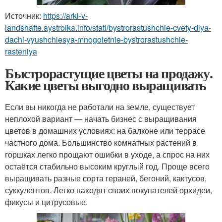
Источник:
https://arki-v-
landshafte.aystroika.info/stati/bystrorastushchie-cvety-dlya-
dachi-vyushchiesya-mnogoletnie-bystrorastushchie-
rasteniya
Быстрорастущие цветы на продажу.
Какие цветы выгодно выращивать
Если вы никогда не работали на земле, существует
неплохой вариант — начать бизнес с выращивания
цветов в домашних условиях: на балконе или террасе
частного дома. Большинство комнатных растений в
горшках легко прощают ошибки в уходе, а спрос на них
остаётся стабильно высоким круглый год. Проще всего
выращивать разные сорта гераней, бегоний, кактусов,
суккулентов. Легко находят своих покупателей орхидеи,
фикусы и цитрусовые.