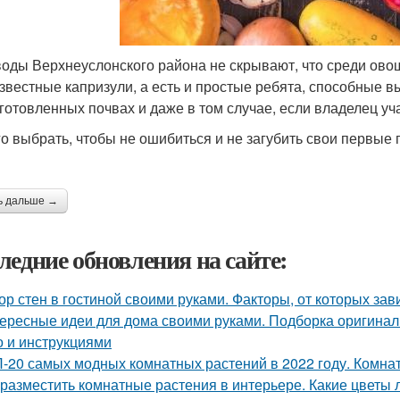
оды Верхнеуслонского района не скрывают, что среди ово
известные капризули, а есть и простые ребята, способные 
готовленных почвах и даже в том случае, если владелец уч
го выбрать, чтобы не ошибиться и не загубить свои первые
ь дальше →
ледние обновления на сайте:
ор стен в гостиной своими руками. Факторы, от которых зав
ересные идеи для дома своими руками. Подборка оригинал
о и инструкциями
-20 самых модных комнатных растений в 2022 году. Комнат
 разместить комнатные растения в интерьере. Какие цветы 