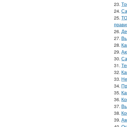
23.
То
24.
Са
25.
ТО
прави
26.
Де
27.
Вы
28.
Ка
29.
Ак
30.
Са
31.
Те
32.
Ка
33.
Не
34.
Пр
35.
Ка
36.
Ко
37.
Вы
38.
Ко
39.
Ам
40.
Ос