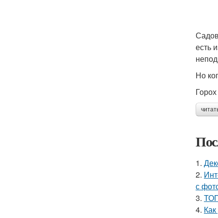
Садов
есть 
непод
Но ко
Горох
читат
Пос
1.
Дек
2.
Инт
с фот
3.
ТОП
4.
Как