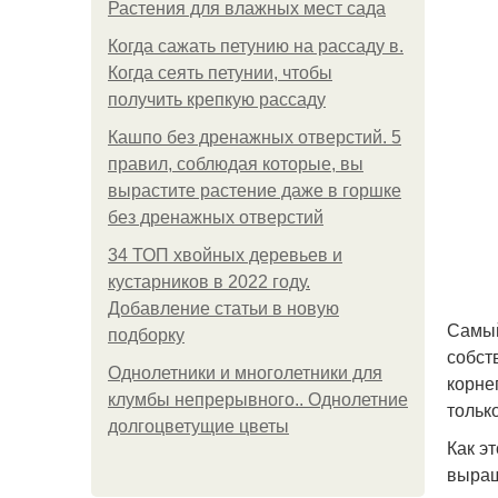
Растения для влажных мест сада
Когда сажать петунию на рассаду в.
Когда сеять петунии, чтобы
получить крепкую рассаду
Кашпо без дренажных отверстий. 5
правил, соблюдая которые, вы
вырастите растение даже в горшке
без дренажных отверстий
34 ТОП хвойных деревьев и
кустарников в 2022 году.
Добавление статьи в новую
Самый
подборку
собст
Однолетники и многолетники для
корне
клумбы непрерывного.. Однолетние
тольк
долгоцветущие цветы
Как э
выращ