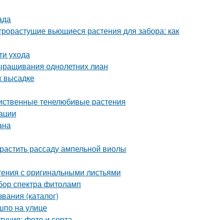
ада
рорастущие вьющиеся растения для забора: как
ти ухода
ыращивания однолетних лиан
к высадке
иственные тенелюбивые растения
ации
ана
растить рассаду ампельной виолы
ения с оригинальными листьями
бор спектра фитоламп
вания (каталог)
шпо на улице
уния: фото и сорта