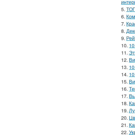
интер
5.
ТОП
6.
Ком
7.
Кра
8.
Дек
9.
Рей
10.
10
11.
Эт
12.
Ви
13.
10
14.
10
15.
Ви
16.
Те
17.
Вы
18.
Ка
19.
Лу
20.
Цв
21.
Ка
22.
Ук