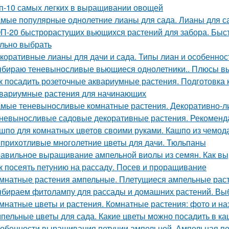
п-10 самых легких в выращивании овощей
мые популярные однолетние лианы для сада. Лианы для с
П-20 быстрорастущих вьющихся растений для забора. Быст
льно выбрать
коративные лианы для дачи и сада. Типы лиан и особеннос
бираю теневыносливые вьющиеся однолетники.. Плюсы в
к посадить розеточные аквариумные растения. Подготовка 
вариумные растения для начинающих
мые теневыносливые комнатные растения. Декоративно-л
невыносливые садовые декоративные растения. Рекоменд
шпо для комнатных цветов своими руками. Кашпо из чемод
прихотливые многолетние цветы для дачи. Тюльпаны
авильное выращивание ампельной виолы из семян. Как вы
к посеять петунию на рассаду. Посев и проращивание
мнатные растения ампельные. Плетущиеся ампельные раст
бираем фитолампу для рассады и домашних растений. Вы
мнатные цветы и растения. Комнатные растения: фото и наз
пельные цветы для сада. Какие цветы можно посадить в ка
обенности выращивания петунии ампельной. Ампельная пет