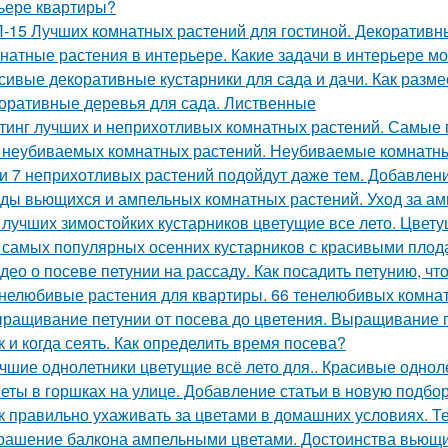
ьере квартиры?
-15 Лучших комнатных растений для гостиной. Декоративн
натные растения в интерьере. Какие задачи в интерьере м
сивые декоративные кустарники для сада и дачи. Как разме
оративные деревья для сада. Лиственные
тинг лучших и неприхотливых комнатных растений. Самые
 неубиваемых комнатных растений. Неубиваемые комнатные
и 7 неприхотливых растений подойдут даже тем. Добавлени
ды вьющихся и ампельных комнатных растений. Уход за а
 лучших зимостойких кустарников цветущие все лето. Цвет
 самых популярных осенних кустарников с красивыми плод
део о посеве петунии на рассаду. Как посадить петунию, ч
нелюбивые растения для квартиры. 66 тенелюбивых комнат
ращивание петунии от посева до цветения. Выращивание 
к и когда сеять. Как определить время посева?
чшие однолетники цветущие всё лето для.. Красивые однол
еты в горшках на улице. Добавление статьи в новую подбо
к правильно ухаживать за цветами в домашних условиях. 
рашение балкона ампельными цветами. Достоинства вьющи