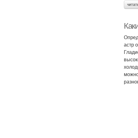
читат
Как
Опред
астр 
Глади
высок
холод
можно
разно