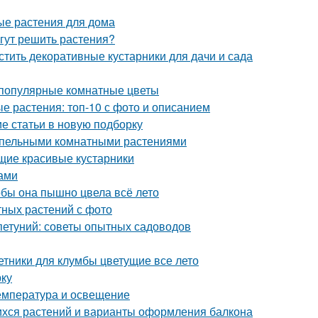
ые растения для дома
огут решить растения?
стить декоративные кустарники для дачи и сада
 популярные комнатные цветы
 растения: топ-10 с фото и описанием
е статьи в новую подборку
мпельными комнатными растениями
ущие красивые кустарники
ами
тобы она пышно цвела всё лето
ных растений с фото
петуний: советы опытных садоводов
етники для клумбы цветущие все лето
рку
Температура и освещение
хся растений и варианты оформления балкона