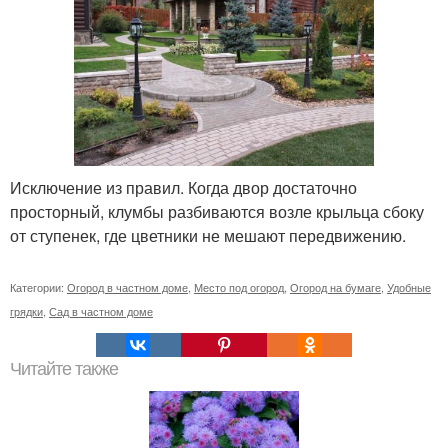
Исключение из правил. Когда двор достаточно
просторный, клумбы разбиваются возле крыльца сбоку
от ступенек, где цветники не мешают передвижению.
Категории:
Огород в частном доме
,
Место под огород
,
Огород на бумаге
,
Удобные
грядки
,
Сад в частном доме
Читайте также