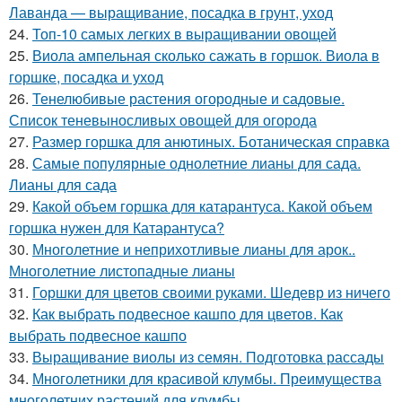
Лаванда — выращивание, посадка в грунт, уход
24.
Топ-10 самых легких в выращивании овощей
25.
Виола ампельная сколько сажать в горшок. Виола в
горшке, посадка и уход
26.
Тенелюбивые растения огородные и садовые.
Список теневыносливых овощей для огорода
27.
Размер горшка для анютиных. Ботаническая справка
28.
Самые популярные однолетние лианы для сада.
Лианы для сада
29.
Какой объем горшка для катарантуса. Какой объем
горшка нужен для Катарантуса?
30.
Многолетние и неприхотливые лианы для арок..
Многолетние листопадные лианы
31.
Горшки для цветов своими руками. Шедевр из ничего
32.
Как выбрать подвесное кашпо для цветов. Как
выбрать подвесное кашпо
33.
Выращивание виолы из семян. Подготовка рассады
34.
Многолетники для красивой клумбы. Преимущества
многолетних растений для клумбы