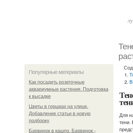
лу
Тен
рас
Сод
Популярные материалы
Т
В
Как посадить розеточные
аквариумные растения. Подготовка
Тен
к высадке
тен
Цветы в горшках на улице.
Добавление статьи в новую
Для н
подборку
тени.
предс
Барвинок в кашпо. Барвинок -