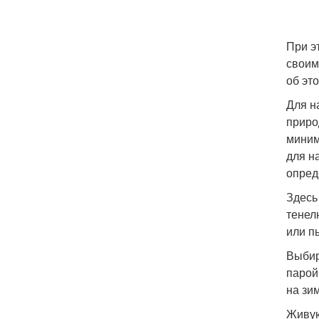
При э
своим
об эт
Для н
приро
миним
для н
опред
Здесь
тенел
или п
Выбир
парой
на зи
Живую