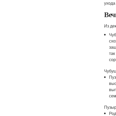
ухода
Веч
Из де
Чуб
схо
защ
так
сор
Чубуш
Пуз
выс
выг
сем
Пузыр
Род