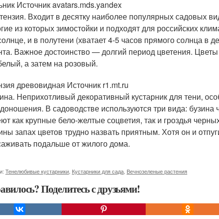
ьник Источник avatars.mds.yandex
тензия. Входит в десятку наиболее популярных садовых ви
гие из которых зимостойки и подходят для российских клим
солнце, и в полутени (хватает 4-5 часов прямого солнца в д
нта. Важное достоинство — долгий период цветения. Цветы 
белый, а затем на розовый.
нзия древовидная Источник r1.mt.ru
ина. Неприхотливый декоративный кустарник для тени, осо
доношения. В садоводстве используются три вида: бузина 
ют как крупные бело-желтые соцветия, так и гроздья черных
ины запах цветов трудно назвать приятным. Хотя он и отпу
аживать подальше от жилого дома.
и:
Тенелюбивые кустарники
,
Кустарники для сада
,
Вечнозеленые растения
авилось? Поделитесь с друзьями!