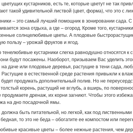
 цветущих кустарников, есть те, которые цветут не так привл
ают такой удивительной листвой (цвет, форма), что это с л
рники – это самый лучший помощник в зонировании сада. С 
чивается зона отдыха, а где – огород. Кроме того, кустарни
енные солнцелюбивые цветы. А плодовые быстрорастущие 
ую пользу – урожай фруктов и ягод.
то тенелюбивые кустарники слегка равнодушно относятся к со
 они будут посажены. Наоборот, призываем Вас уделить это
и на даче или плодовые деревья, растущие в тени сада, лю
. Растущие в естественной среде растения привыкли к влаж
 будет продумать дополнительный полив. Но не переусерд
 толстый корень, растущий не вглубь, а вширь, по поверхно
е продумаете дренаж, их корни загниют. Чтобы этого избежа
жа на дно посадочной ямы.
 должна быть питательной, но легкой, как под лиственными
 бедная, то это не беда – обогатите ее компостом или пере
юбивые красивые цветы – более нежные растения, чем дере