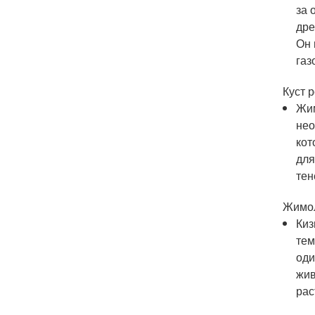
за 
дре
Он 
газ
Куст 
Жим
нео
кот
для
тен
Жимол
Киз
тем
оди
жив
рас