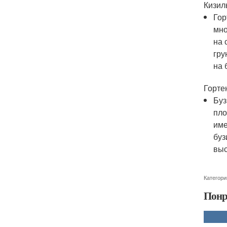
Кизил
Гор
мно
на 
гру
на 
Горте
Буз
пло
име
буз
выс
Категори
Понр