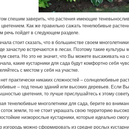
том спешим заверить, что растения имеющие теневынослив
 цветением. Как же правильно сажать тенелюбивые растения
ом речь пойдет в следующем разделе.
ачала стоит сказать, что в большинстве своем многолетники
де зачастую встречаются в лесах. Поэтому такие культуры 
ум света. Но это не значит, что Вы можете высаживать на 
ачала, какие кустарники для сада будут комфортно себя чув
еляйтесь с местом у себя на участке.
 нет практически никаких сложностей – солнцелюбивые рас
юбивые – под тенью зданий или высоких деревьев. Если Вы 
ышностью цветения, то лучше прислушайтесь к этому совету
ая тенелюбивые многолетники для сада, берите во внимани
 соток земли, то не стоит украшать свою территорию высо
мостойкие низкорослые кустарники, которые идеально смог
 изгородь можно сформировать из средне рослых кустарни