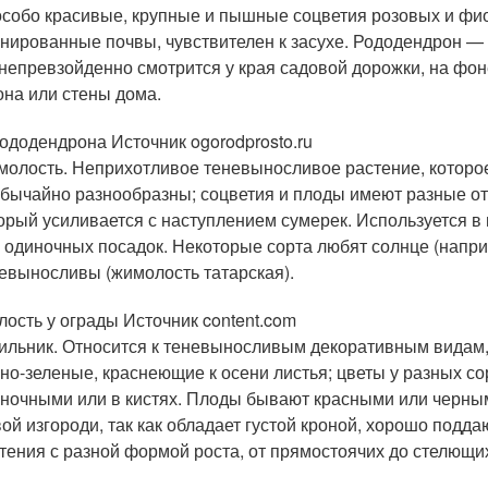
особо красивые, крупные и пышные соцветия розовых и фи
нированные почвы, чувствителен к засухе. Рододендрон —
непревзойденно смотрится у края садовой дорожки, на фо
она или стены дома.
рододендрона Источник ogorodprosto.ru
олость. Неприхотливое теневыносливое растение, которое 
бычайно разнообразны; соцветия и плоды имеют разные отт
орый усиливается с наступлением сумерек. Используется в 
 одиночных посадок. Некоторые сорта любят солнце (напри
евыносливы (жимолость татарская).
ость у ограды Источник content.com
ильник. Относится к теневыносливым декоративным видам,
но-зеленые, краснеющие к осени листья; цветы у разных с
ночными или в кистях. Плоды бывают красными или черным
ой изгороди, так как обладает густой кроной, хорошо под
тения с разной формой роста, от прямостоячих до стелющи