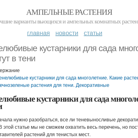
АМПЕЛЬНЫЕ РАСТЕНИЯ
чшие варианты вьющихся и ампельных комнатных расте
главная
новости
статьи
елюбивые кустарники для сада мног
тут в тени
ержание
енелюбивые кустарники для сада многолетние. Какие растен
ечнозеленые растения для тени. Декоративные
елюбивые кустарники для сада многоле
и
ачала нужно разобраться, все ли теневыносливые декорати
 В этой статье мы не сможем охватить весь перечень, но по
тавителей растений для тенистых мест.