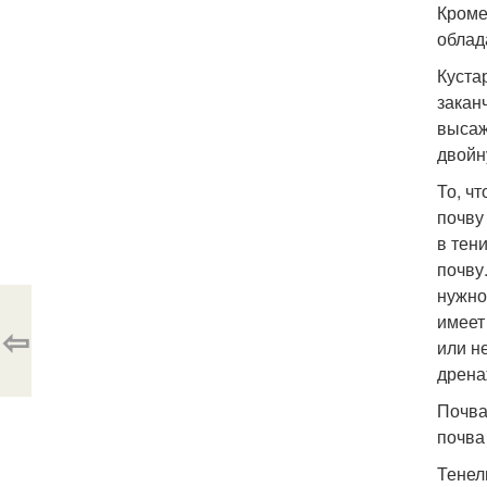
Кроме
облад
Куста
закан
высаж
двойн
То, ч
почву
в тен
почву
нужно
имеет
⇦
или н
дрена
Почва
почва
Тенел