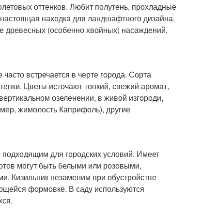
олетовых оттенков. Любит полутень, прохладные
 настоящая находка для ландшафтного дизайна.
не древесных (особенно хвойных) насаждений,
часто встречается в черте города. Сорта
енки. Цветы источают тонкий, свежий аромат,
вертикальном озеленении, в живой изгороди,
мер, жимолость Каприфоль), другие
 подходящим для городских условий. Имеет
ортов могут быть белыми или розовыми,
и. Кизильник незаменим при обустройстве
дающейся формовке. В саду используются
хся.