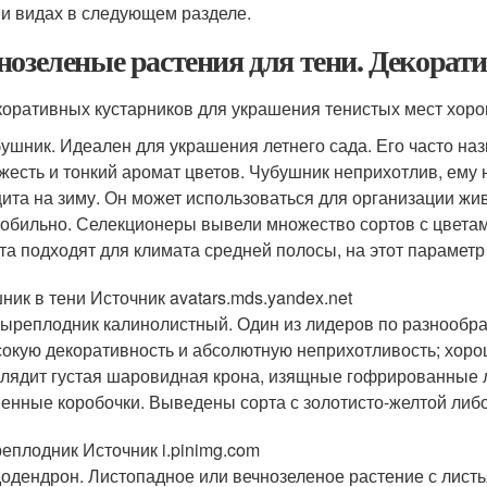
 и видах в следующем разделе.
нозеленые растения для тени. Декорат
коративных кустарников для украшения тенистых мест хор
ушник. Идеален для украшения летнего сада. Его часто 
жесть и тонкий аромат цветов. Чубушник неприхотлив, ему 
ита на зиму. Он может использоваться для организации живо
 обильно. Селекционеры вывели множество сортов с цветам
та подходят для климата средней полосы, на этот парамет
ник в тени Источник avatars.mds.yandex.net
ыреплодник калинолистный. Один из лидеров по разнообр
окую декоративность и абсолютную неприхотливость; хоро
лядит густая шаровидная крона, изящные гофрированные л
енные коробочки. Выведены сорта с золотисто-желтой либо
еплодник Источник i.pinimg.com
одендрон. Листопадное или вечнозеленое растение с лист