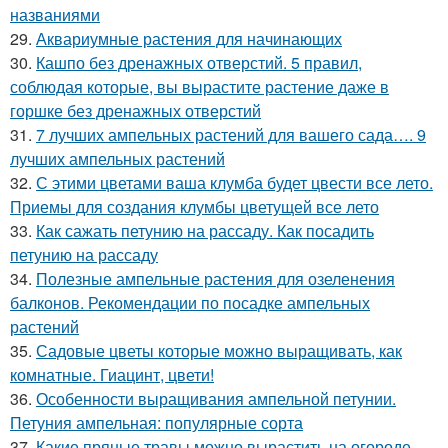
названиями
29.
Аквариумные растения для начинающих
30.
Кашпо без дренажных отверстий. 5 правил,
соблюдая которые, вы вырастите растение даже в
горшке без дренажных отверстий
31.
7 лучших ампельных растений для вашего сада…. 9
лучших ампельных растений
32.
С этими цветами ваша клумба будет цвести все лето.
Приемы для создания клумбы цветущей все лето
33.
Как сажать петунию на рассаду. Как посадить
петунию на рассаду
34.
Полезные ампельные растения для озеленения
балконов. Рекомендации по посадке ампельных
растений
35.
Садовые цветы которые можно выращивать, как
комнатные. Гиацинт, цвети!
36.
Особенности выращивания ампельной петунии.
Петуния ампельная: популярные сорта
37.
Какие пряные травы можно вырастить на огороде.