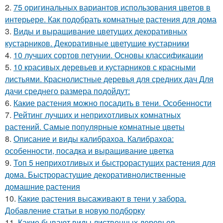
2.
75 оригинальных вариантов использования цветов в
интерьере. Как подобрать комнатные растения для дома
3.
Виды и выращивание цветущих декоративных
кустарников. Декоративные цветущие кустарники
4.
10 лучших сортов петунии. Основы классификации
5.
10 красивых деревьев и кустарников с красными
листьями. Краснолистные деревья для средних дач Для
дачи среднего размера подойдут:
6.
Какие растения можно посадить в тени. Особенности
7.
Рейтинг лучших и неприхотливых комнатных
растений. Самые популярные комнатные цветы
8.
Описание и виды калибрахоа. Калибрахоа:
особенности, посадка и выращивание цветка
9.
Топ 5 неприхотливых и быстрорастущих растения для
дома. Быстрорастущие декоративнолиственные
домашние растения
10.
Какие растения высаживают в тени у забора.
Добавление статьи в новую подборку
11.
Какие бывают виды лиственных деревьев.