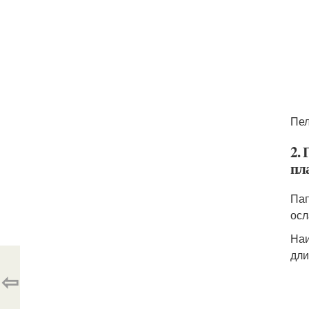
Пел
2.
пл
Пап
осл
Наи
дли
⇦