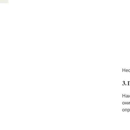
Не
3.
Наи
они
опр