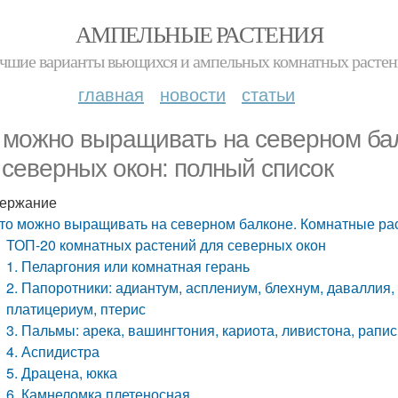
АМПЕЛЬНЫЕ РАСТЕНИЯ
чшие варианты вьющихся и ампельных комнатных расте
главная
новости
статьи
 можно выращивать на северном ба
 северных окон: полный список
ержание
то можно выращивать на северном балконе. Комнатные рас
ТОП-20 комнатных растений для северных окон
1. Пеларгония или комнатная герань
2. Папоротники: адиантум, асплениум, блехнум, даваллия
платицериум, птерис
3. Пальмы: арека, вашингтония, кариота, ливистона, рапи
4. Аспидистра
5. Драцена, юкка
6. Камнеломка плетеносная