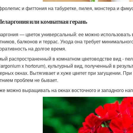
ролепис и фиттония на табуретке, пилея, монстера и фикус
 Пеларгония или комнатная герань
аргония — цветок универсальный: ее можно использовать в
тников, балконов и террас. Ухода она требует минимальног
оративность на долгое время.
ый распространенный в комнатном цветоводстве вид - пел
largonium x hortorum), культурный вид, полученный в резул
ерных окнах. Вытягивает и хуже цветет при загущении. При
тнием проблем не бывает.
же можно выращивать на окнах восточного и западного на