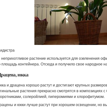
идистра
 неприхотливое растение используется для озеленения офи
 площадь контейнера. Отсюда и получило свое народное н
 Драцена, юкка
кка и драцена хорошо растут и достигают крупных размеров
гинальные растения прекрасно смотрятся в композициях с
оротниками, солеройлией, пиперомиями и хлорофитумом.
рацены и юкки лучше растут при хорошем освещении, но в