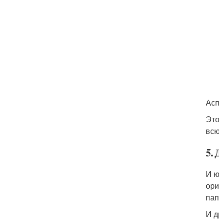
Асп
Это
всю
5.
И ю
ори
пап
И д