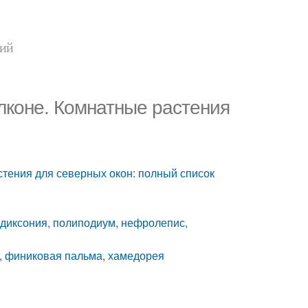
ний
лконе. Комнатные растения
тения для северных окон: полный список
, диксония, полиподиум, нефролепис,
с, финиковая пальма, хамедорея