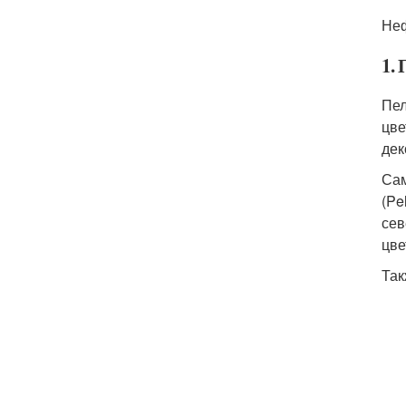
Неф
1.
Пел
цве
дек
Сам
(Pe
сев
цве
Так