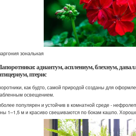
аргония зональная
 Папоротники: адиантум, асплениум, блехнум, давал
атицериум, птерис
оротники, как будто, самой природой созданы для оформл
абленным освещением.
более популярен и устойчив в комнатной среде - нефролеп
ны 1–1,5 м и красиво свешиваются по бокам кашпо. Хорошо р