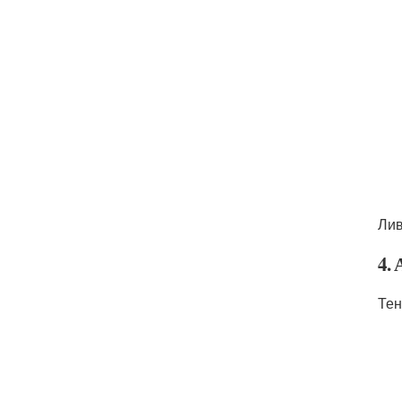
Лив
4.
Тен