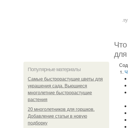
лу
Что
для
Сод
Популярные материалы
Ч
Самые быстрорастущие цветы для
украшения сада. Вьющиеся
многолетние быстрорастущие
растения
20 многолетников для горшков.
Добавление статьи в новую
подборку