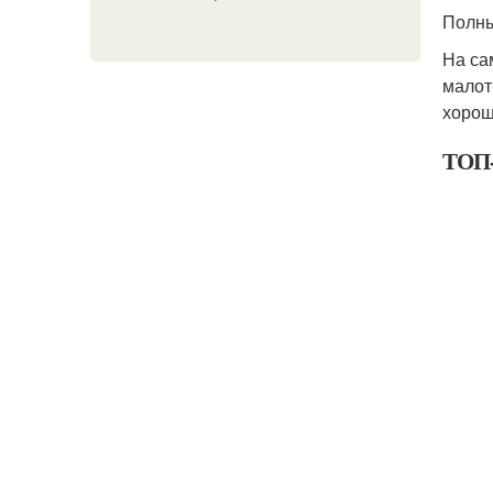
Полны
На са
малот
хорош
ТОП-