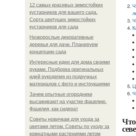
12 самых красивых зимостойких
Ч
кустарников для вашего сада.
л
Сорта цветущих зимостойких
Ч
кустарников для сада
К
Низкорослые декоративные
деревья для дачи. Планируем
концепцию сада
Интересные идеи для дома своими
руками. Подборка оригинальных
идей рукоделия из подручных
материалов с фото и инструкциями
Ц
Ч
Зачем опытные огородники
высаживают на участке фацелию.
Фацелия, как сидерат
Что
Советы новичкам для ухода за
сев
цветами летом. Советы по уходу за
комнатными растениями летом