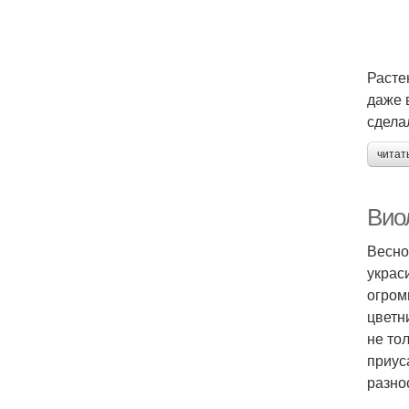
Расте
даже 
сдела
читат
Виол
Весно
украс
огром
цветн
не то
приус
разно