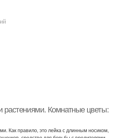
ний
и растениями. Комнатные цветы:
и. Как правило, это лейка с длинным носиком,
ршочков, средство для борьбы с вредителями.