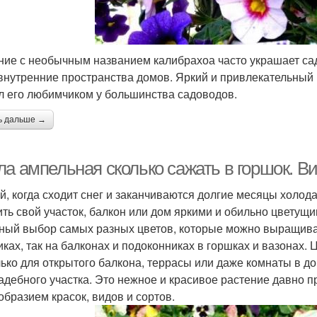
ние с необычным названием калибрахоа часто украшает сад
внутренние пространства домов. Яркий и привлекательный 
л его любимчиком у большинства садоводов.
ь дальше →
а ампельная сколько сажать в горшок. Ви
й, когда сходит снег и заканчиваются долгие месяцы холода
ить свой участок, балкон или дом яркими и обильно цветущ
ный выбор самых разных цветов, которые можно выращивать
иках, так на балконах и подоконниках в горшках и вазонах.
лько для открытого балкона, террасы или даже комнаты в до
адебного участка. Это нежное и красивое растение давно 
образием красок, видов и сортов.