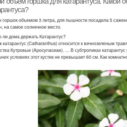
ой объем горшка для катарантуса. Какой 
арантуса?
н горшок объемом 3 литра, для пышности посадила 5 сажен
н, на самое солнечное место.
 ли дома держать Катарантус?
к катарантус (Catharanthus) относится к вечнозеленым тр
ства Кутровые (Apocynaceae). … В субтропиках катарантус 
них условиях этот кустик не превышает 60 см. Как комнатн