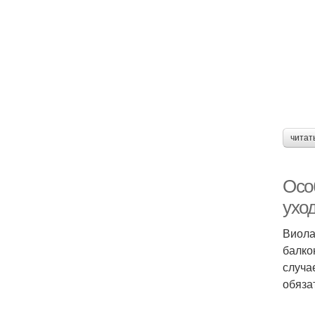
читат
Осо
ухо
Виола
балко
случа
обяза