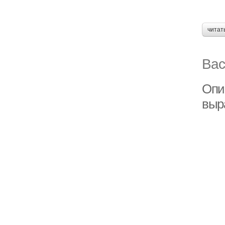
читат
Вас
Опи
выр