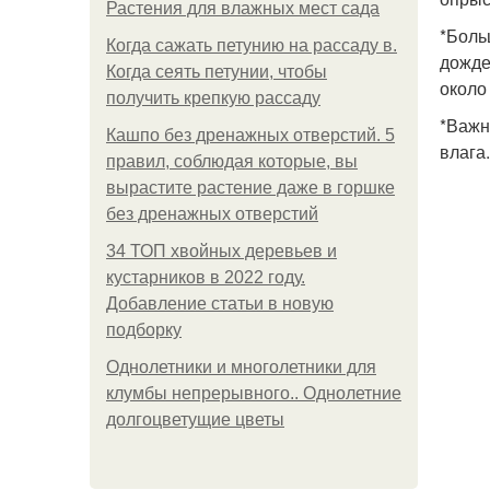
Растения для влажных мест сада
*Боль
Когда сажать петунию на рассаду в.
дожде
Когда сеять петунии, чтобы
около
получить крепкую рассаду
*Важн
Кашпо без дренажных отверстий. 5
влага
правил, соблюдая которые, вы
вырастите растение даже в горшке
без дренажных отверстий
34 ТОП хвойных деревьев и
кустарников в 2022 году.
Добавление статьи в новую
подборку
Однолетники и многолетники для
клумбы непрерывного.. Однолетние
долгоцветущие цветы