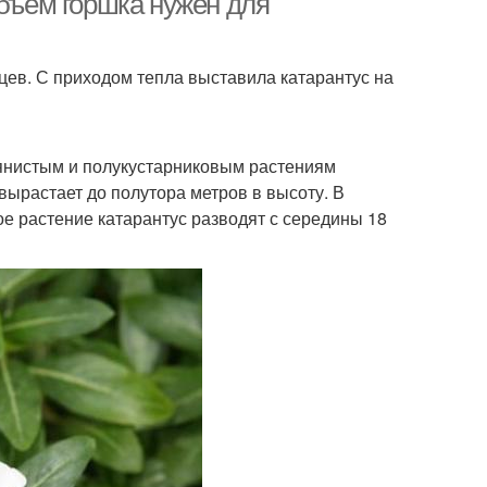
объем горшка нужен для
цев. С приходом тепла выставила катарантус на
авянистым и полукустарниковым растениям
вырастает до полутора метров в высоту. В
ое растение катарантус разводят с середины 18