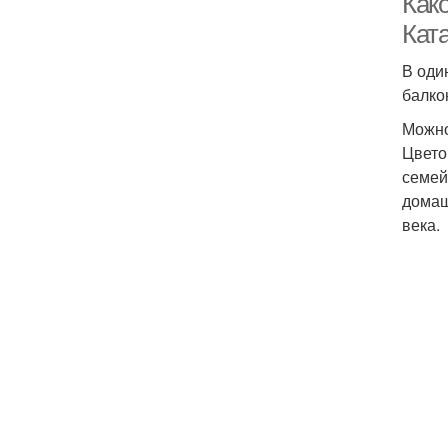
Как
Кат
В оди
балко
Можно
Цвето
семей
домаш
века.