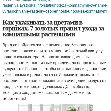
rasteniya.aystroika.info/stati/uhod-za-komnatnymi-cvetami-i-
vyrashchivanie-rasteniy-osobennosti-uhoda-za-komnatnymi
Как ухаживать за цветами в
горшках. 7 золотых правил ухода за
комнатными растениями
Вряд ли найдется жилое помещение без единого
растения – даже если это маленький колючий кактус у
вашего компьютера. Не важно, какие цветы вы
выращиваете – капризные орхидеи или неприхотливые
суккуленты. Главное – чтобы они выглядели здоровыми,
ухоженными и радовали глаз. И помните: комнатные
растения – это наши помощники в очищении воздуха от
вредных токсинов, выделяемых ДСП-мебелью,
моющими средствами, сигаретным дымом и пр.
Берегите их!