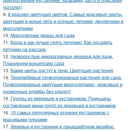
Декоративные кустарники: названия, фото и описания
(каталог)
9.
8 красиво цветущих цветов. Самые красивые цветы,
цветущие в конце лета и осенью: летники, двулетники и
многолетники
10.
Многолетние лианы для сада
11.
Когда и как лучше сеять петунию. Как посадить
петунию на рассаду
12.
Низкорослые декоративные деревья для дачи.
Планируем концепцию сада
13.
Какие цветы растут в тени. Цветущие растения
14.
Тенелюбивые почвопокровные растения для сада.
Почвопокровные цветущие многолетники - красивые и
ухоженные клумбы без хлопот!
15.
Группы из деревьев и кустарников. Принципы
составления мини-групп из деревьев и кустарников
16.
10 самых популярных осенних кустарников с
красивыми плодами
17.
Деревья и кустарники в ландшафтном дизайне.