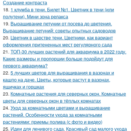
Создание контраста
18.
1 клумба в тени. Билет №1. Цветник в тени (или
полутени). Мини зона релакса
19.
Выращивание петунии от посева до цветения.
Выращивание петуний: советы опытных садоводов
20.
Цветник в царстве тени. Цветники, как вариант
оформления притененных мест регулярного сада
21.
ТОП-30 лучших растений для аквариума в 2022 году.
Какие размеры и пропорции больше подойдут для
первого аквариума?
22.
5 лучших цветов для выращивания в вазонах и
кашпо на даче. Цветы, которые растут в вазонах,
ящичках и горшках
23.
Комнатные растения для северных окон. Комнатные
цветы для северных окон в тёплых комнатах
24.
Уход за комнатными цветами и выращивание
растений. Особенности ухода за комнатными
растениями: приемы полива (с фото и видео)
25.
Идеи для ленивого сада. Красивый сад малого ухода