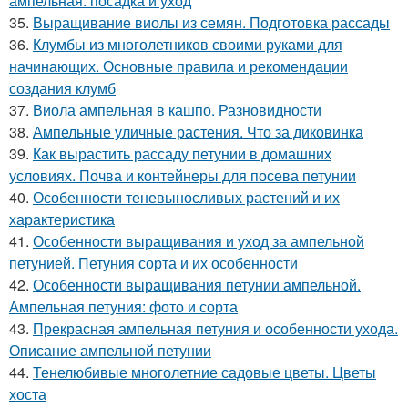
ампельная: посадка и уход
35.
Выращивание виолы из семян. Подготовка рассады
36.
Клумбы из многолетников своими руками для
начинающих. Основные правила и рекомендации
создания клумб
37.
Виола ампельная в кашпо. Разновидности
38.
Ампельные уличные растения. Что за диковинка
39.
Как вырастить рассаду петунии в домашних
условиях. Почва и контейнеры для посева петунии
40.
Особенности теневыносливых растений и их
характеристика
41.
Особенности выращивания и уход за ампельной
петунией. Петуния сорта и их особенности
42.
Особенности выращивания петунии ампельной.
Ампельная петуния: фото и сорта
43.
Прекрасная ампельная петуния и особенности ухода.
Описание ампельной петунии
44.
Тенелюбивые многолетние садовые цветы. Цветы
хоста