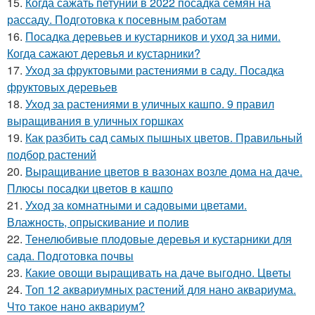
15.
Когда сажать петунии в 2022 посадка семян на
рассаду. Подготовка к посевным работам
16.
Посадка деревьев и кустарников и уход за ними.
Когда сажают деревья и кустарники?
17.
Уход за фруктовыми растениями в саду. Посадка
фруктовых деревьев
18.
Уход за растениями в уличных кашпо. 9 правил
выращивания в уличных горшках
19.
Как разбить сад самых пышных цветов. Правильный
подбор растений
20.
Выращивание цветов в вазонах возле дома на даче.
Плюсы посадки цветов в кашпо
21.
Уход за комнатными и садовыми цветами.
Влажность, опрыскивание и полив
22.
Тенелюбивые плодовые деревья и кустарники для
сада. Подготовка почвы
23.
Какие овощи выращивать на даче выгодно. Цветы
24.
Топ 12 аквариумных растений для нано аквариума.
Что такое нано аквариум?