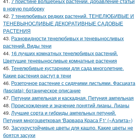
41.
7 поистине волшебных растений. Добавление статьи
в новую подборку
42.
7 тенелюбивых редких растений. ТЕНЕЛЮБИВЫЕ И
ТЕНЕВЫНОСЛИВЫЕ ДЕКОРАТИВНЫЕ САДОВЫЕ
РАСТЕНИЯ
43.
Разновидности тенелюбивых и теневыносливых
растений. Виды тени
44.
16 лучших комнатных тенелюбивых растений.
Цветущие теневыносливые комнатные растения
45.
Тенелюбивые кустарники для сада многолетние.
Какие растения растут в тени
46.
Розеточное растение с сидячими листьями. Фасциата
(fasciata): ботаническое описание
47.
Петунии ампельная и каскадная. Петуния ампельная
48.
Происхождение и значение понятий лианы. Лианы
49.
Лучшие сорта и гибриды ампельных петуний.
Петуния многоцветковая 'Варвара Краса F1' («Аэлита»)
50.
Засухоустойчивые цветы для кашпо. Какие цветы не
боятся засухи