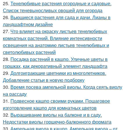
25.
Тенелюбивые растения огородные и садовые.
Список теневыносливых овощей для огорода
26.
Вьющиеся растения для сада и дачи. Лианы в
ландшафтном дизайне
27.
Что влияет на окраску листьев тенелюбивых
комнатных растений. Влияние интенсивности
освещения на анатомию листьев тенелюбивых и
светолюбивых растений
28.
Посадка растений в кашпо. Уличные цветы в
горшках, как декоративный элемент ландшафта
29.
Долгоиграющие цветники из многолетников.
Добавление статьи в новую подборку
30.
Время посева ампельной виолы. Когда сеять виолу
на рассаду
31.
Подвесное кашпо своими руками. Пошаговое
изготовление кашпо для комнатных цветов
32.
Выращивание виолы на балконе и в саду.
Недостатки виолы горшечно-балконного формата
33.
Ампельная виола в кашпо. Ампельная виола – от