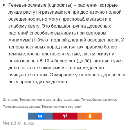
Теневыносливые (сциофиты) – растения, которые
лучше растут и развиваются при достаточно полной
освещенности, но могут приспосабливаться и к
слабому свету. Это большая группа древесных
растений способных выживать при световом
минимуме (1-3% от полной дневной освещенности. У
теневыносливых пород листья как правило более
темные, кроны плотные и густые, листья живут у
вечнозеленых 5-10 и более лет (до 30), нижние сучья
долго остаются живыми и стволы медленно
очищаются от них. Отмирание угнетенных деревьев в
лесу происходит медленно.
Категории:
Теневыносливые цветы
,
Цвета для сада
,
Тенелюбивые растения
,
Теневыносливые дерева
,
Теневыносливые растения
Читайте также