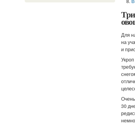
В
Три
ово
Для н
на уч
и при
Укроп
требу
снего
отлич
целес
Очень
30 дн
редис
немно