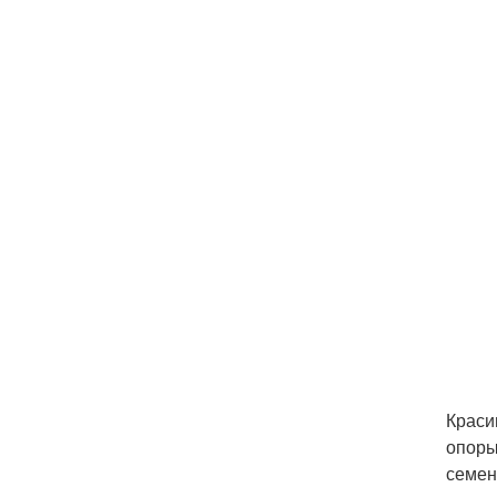
Краси
опоры
семен