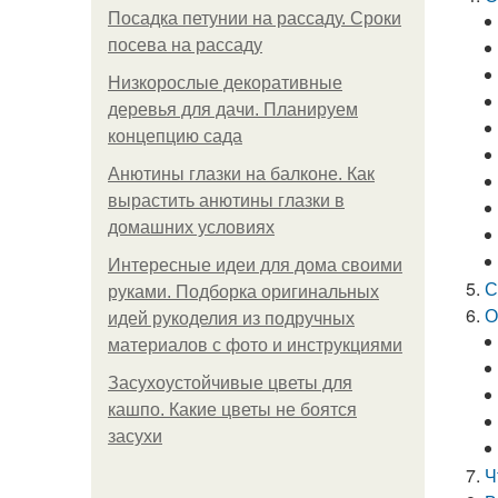
Посадка петунии на рассаду. Сроки
посева на рассаду
Низкорослые декоративные
деревья для дачи. Планируем
концепцию сада
Анютины глазки на балконе. Как
вырастить анютины глазки в
домашних условиях
Интересные идеи для дома своими
С
руками. Подборка оригинальных
О
идей рукоделия из подручных
материалов с фото и инструкциями
Засухоустойчивые цветы для
кашпо. Какие цветы не боятся
засухи
Ч