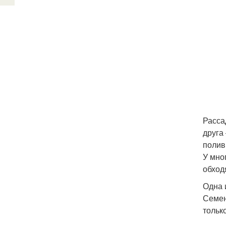
Расса
друга
полив
У мно
обход
Одна 
Семен
тольк