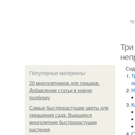
лу
Три
неп
Сод
Популярные материалы
Т
о
20 многолетников для горшков.
Н
Добавление статьи в новую
подборку
К
Самые быстрорастущие цветы для
украшения сада. Вьющиеся
многолетние быстрорастущие
растения
С