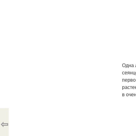
Одна л
сеянц
перво
расте
в оче
⇦