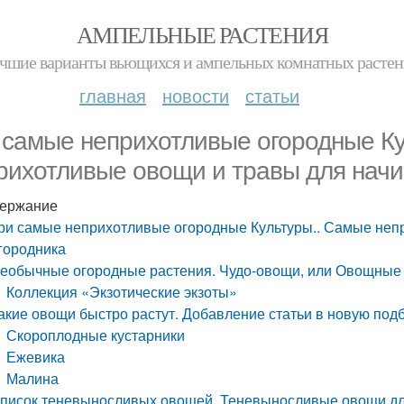
АМПЕЛЬНЫЕ РАСТЕНИЯ
чшие варианты вьющихся и ампельных комнатных расте
главная
новости
статьи
 самые неприхотливые огородные К
рихотливые овощи и травы для нач
ержание
ри самые неприхотливые огородные Культуры.. Самые неп
городника
еобычные огородные растения. Чудо-овощи, или Овощные 
Коллекция «Экзотические экзоты»
акие овощи быстро растут. Добавление статьи в новую под
Скороплодные кустарники
Ежевика
Малина
писок теневыносливых овощей. Теневыносливые овощи дл