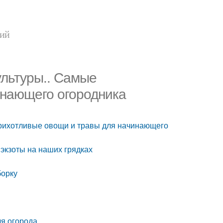
ний
ультуры.. Самые
инающего огородника
рихотливые овощи и травы для начинающего
экзоты на наших грядках
борку
я огорода