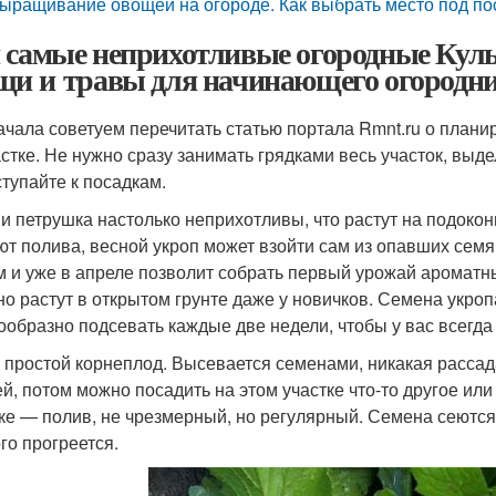
ыращивание овощей на огороде. Как выбрать место под по
 самые неприхотливые огородные Кул
щи и травы для начинающего огородн
ачала советуем перечитать статью портала Rmnt.ru о планир
астке. Не нужно сразу занимать грядками весь участок, выд
ступайте к посадкам.
 и петрушка настолько неприхотливы, что растут на подокон
ют полива, весной укроп может взойти сам из опавших семя
м и уже в апреле позволит собрать первый урожай ароматны
но растут в открытом грунте даже у новичков. Семена укроп
ообразно подсевать каждые две недели, чтобы у вас всегд
 простой корнеплод. Высевается семенами, никакая рассада
ей, потом можно посадить на этом участке что-то другое или
ке — полив, не чрезмерный, но регулярный. Семена сеются 
го прогреется.