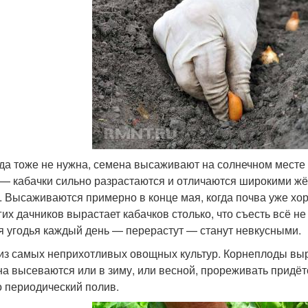
да тоже не нужна, семена высаживают на солнечном месте 
 — кабачки сильно разрастаются и отличаются широкими жёс
. Высаживаются примерно в конце мая, когда почва уже хор
гих дачников вырастает кабачков столько, что съесть всё не
я угодья каждый день — перерастут — станут невкусными.
из самых неприхотливых овощных культур. Корнеплоды выра
а высеваются или в зиму, или весной, прореживать придётся
о периодический полив.