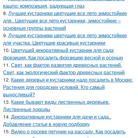
кашпо: композиция, радующая глаз
8.
Лучшие кустарники цветущие все лето зимостойкие
для.. Цветущие все лето кустарники, зимостойкие –
основные группы растений
9.
Лучшие кустарники цветущие все лето зимостойкие
для участка. Цветущие красивые кустарники
10.
Цветущий декоративный кустарник для сада
форзиция. Как посадить форзицию весной и осенью
11.
Свет, как фактор развития древесных растений.
Свет, как экологический фактор древесных растений
12.
Какие деревья и кустарники надо посадить в Москве.
Растения для городских условий. Кто самый
выносливый?
13.
Какие бывают виды лиственных деревьев.
Лиственные породы
14.
Декоративные кустарники для дачи и сада..
Добавление статьи в новую подборку
15.
Видео о посеве петунии на рассаду. Как посадить