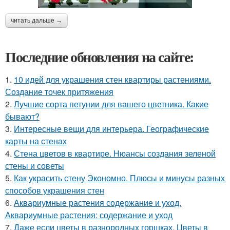
читать дальше →
Последние обновления на сайте:
1.
10 идей для украшения стен квартиры растениями.
Создание точек притяжения
2.
Лучшие сорта петунии для вашего цветника. Какие
бывают?
3.
Интересные вещи для интерьера. Географические
карты на стенах
4.
Стена цветов в квартире. Нюансы создания зеленой
стены и советы
5.
Как украсить стену Экономно. Плюсы и минусы разных
способов украшения стен
6.
Аквариумные растения содержание и уход.
Аквариумные растения: содержание и уход
7.
Даже если цветы в разнородных горшках. Цветы в