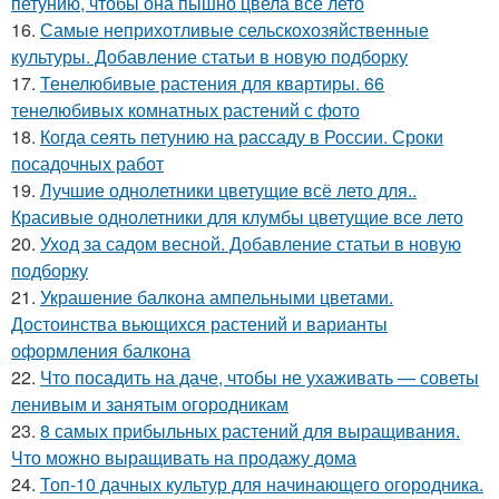
петунию, чтобы она пышно цвела всё лето
16.
Самые неприхотливые сельскохозяйственные
культуры. Добавление статьи в новую подборку
17.
Тенелюбивые растения для квартиры. 66
тенелюбивых комнатных растений с фото
18.
Когда сеять петунию на рассаду в России. Сроки
посадочных работ
19.
Лучшие однолетники цветущие всё лето для..
Красивые однолетники для клумбы цветущие все лето
20.
Уход за садом весной. Добавление статьи в новую
подборку
21.
Украшение балкона ампельными цветами.
Достоинства вьющихся растений и варианты
оформления балкона
22.
Что посадить на даче, чтобы не ухаживать — советы
ленивым и занятым огородникам
23.
8 самых прибыльных растений для выращивания.
Что можно выращивать на продажу дома
24.
Топ-10 дачных культур для начинающего огородника.