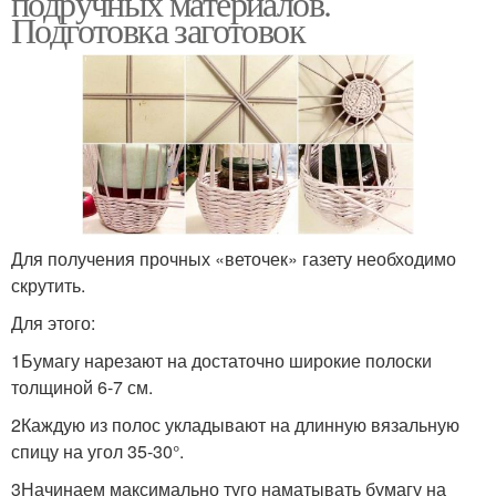
подручных материалов.
Подготовка заготовок
Стильные кашпо
Материал для кашпо
Кашпо для комнатных
Кашпо из веревки
цветов
Для получения прочных «веточек» газету необходимо
скрутить.
Для этого:
Кашпо из чемодана
Плетеное кашпо
1Бумагу нарезают на достаточно широкие полоски
толщиной 6-7 см.
2Каждую из полос укладывают на длинную вязальную
спицу на угол 35-30°.
Напольное кашпо
Кашпо из шпагата
3Начинаем максимально туго наматывать бумагу на