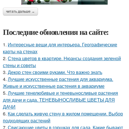
читать дальше →
Последние обновления на сайте:
1.
Интересные вещи для интерьера. Географические
карты на стенах
2.
Стена цветов в квартире. Нюансы создания зеленой
стены и советы
3.
Декор стен своими руками. Что важно знать
4.
Лучшие искусственные растения для аквариума.
Живые и искусственные растения в аквариуме
5.
Лучшие тенелюбивые и теневыносливые растения
для дачи и сада. ТЕНЕВЫНОСЛИВЫЕ ЦВЕТЫ ДЛЯ
ДАЧИ
6.
Как сделать живую стену в жилом помещении. Выбор
подходящих растений
7.
Свисающие цветы в горшках для сада. Какие бывают