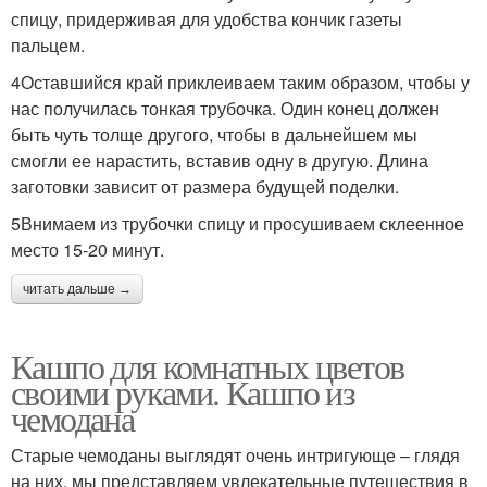
спицу, придерживая для удобства кончик газеты
пальцем.
Кашпо в технике
Цветочные кашпо
4Оставшийся край приклеиваем таким образом, чтобы у
нас получилась тонкая трубочка. Один конец должен
быть чуть толще другого, чтобы в дальнейшем мы
смогли ее нарастить, вставив одну в другую. Длина
Кашпо из пластиковых
заготовки зависит от размера будущей поделки.
Обычное кашпо
бутылок
5Внимаем из трубочки спицу и просушиваем склеенное
место 15-20 минут.
читать дальше →
Кашпо для комнатных цветов
своими руками. Кашпо из
чемодана
Старые чемоданы выглядят очень интригующе – глядя
на них, мы представляем увлекательные путешествия в