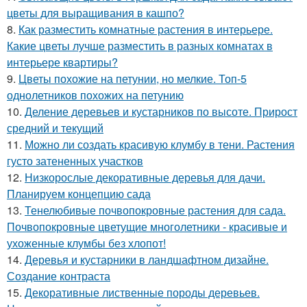
цветы для выращивания в кашпо?
8.
Как разместить комнатные растения в интерьере.
Какие цветы лучше разместить в разных комнатах в
интерьере квартиры?
9.
Цветы похожие на петунии, но мелкие. Топ-5
однолетников похожих на петунию
10.
Деление деревьев и кустарников по высоте. Прирост
средний и текущий
11.
Можно ли создать красивую клумбу в тени. Растения
густо затененных участков
12.
Низкорослые декоративные деревья для дачи.
Планируем концепцию сада
13.
Тенелюбивые почвопокровные растения для сада.
Почвопокровные цветущие многолетники - красивые и
ухоженные клумбы без хлопот!
14.
Деревья и кустарники в ландшафтном дизайне.
Создание контраста
15.
Декоративные лиственные породы деревьев.