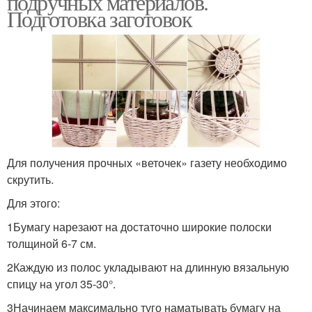
подручных материалов.
Подготовка заготовок
Материал для кашпо
Красивые кашпо
Кашпо для комнатных
Кашпо из веревки
цветов
Для получения прочных «веточек» газету необходимо
скрутить.
Для этого:
Кашпо из чемодана
Плетеное кашпо
1Бумагу нарезают на достаточно широкие полоски
толщиной 6-7 см.
2Каждую из полос укладывают на длинную вязальную
спицу на угол 35-30°.
Напольное кашпо
Кашпо из шпагата
3Начинаем максимально туго наматывать бумагу на