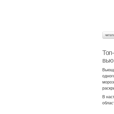
читат
Топ
вью
Вьющи
одног
мороз
раскр
В нас
облас