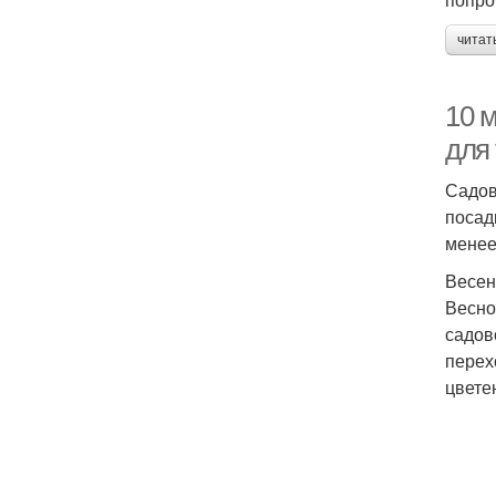
читат
10 м
для 
Садов
посад
менее
Весен
Весно
садов
перех
цвете