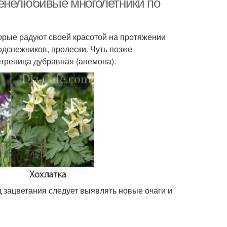
Тенелюбивые многолетники по
орые радуют своей красотой на протяжении
одснежников, пролески. Чуть позже
треница дубравная (анемона).
 зацветания следует выявлять новые очаги и