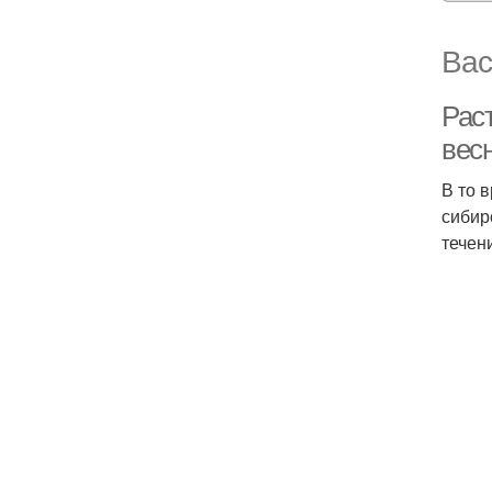
Вас
Рас
вес
В то в
сибирс
течен