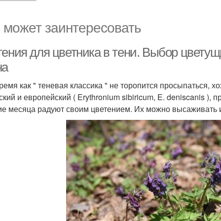
 может заинтересовать
тения для цветника в тени. Выбор цветущ
на
ремя как " теневая классика " не торопится просыпаться, хохл
кий и европейский ( Erythronium sibiricum, E. deniscanis ), пр
ие месяца радуют своим цветением. Их можно высаживать