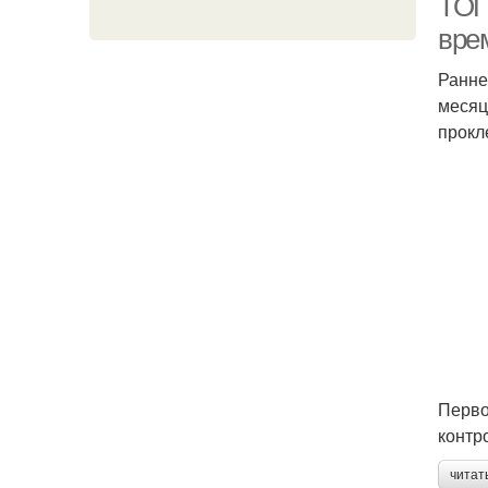
ТОП
вре
Ранне
месяц
прокл
Перво
контр
читат