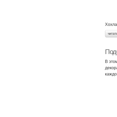
Хохлат
читат
Под
В это
декор
каждо