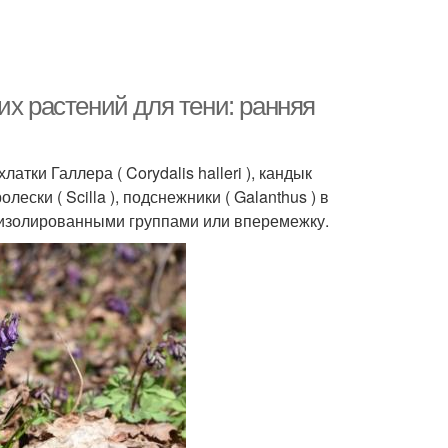
их растений для тени: ранняя
атки Галлера ( Corydalis halleri ), кандык
олески ( Scilla ), подснежники ( Galanthus ) в
 изолированными группами или вперемежку.