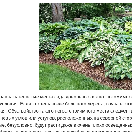
раивать тенистые места сада довольно сложно, потому что
 условия. Если это тень возле большого дерева, почва в э
ая. Обустройство такого негостеприимного места следует
еневых углов или уступов, расположенных на северной стор
ые, безусловно, будут расти даже в очень плохо освещенны
бовать выращивать другие тенелюбивые растения для сада