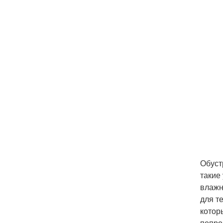
Обуст
такие
влажн
для т
котор
попро