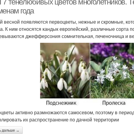
 7 тенелюбивых цветов многолетников. 
менам года
й весной появляются первоцветы, нежные и скромные, кот
а. К ним относятся кандык европейский, различные сорта п
евываются джефферсония сомнительная, печеночница и ве
цветы активно размножаются самосевом, поэтому в период
олировать их распространение по дачной территории
ь дальше →