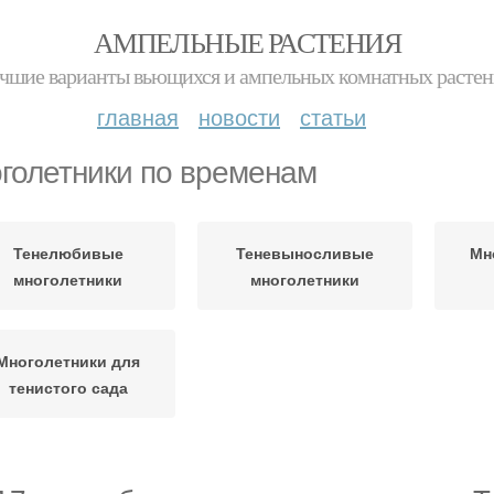
АМПЕЛЬНЫЕ РАСТЕНИЯ
чшие варианты вьющихся и ампельных комнатных расте
главная
новости
статьи
голетники по временам
Тенелюбивые
Теневыносливые
Мн
многолетники
многолетники
Многолетники для
тенистого сада