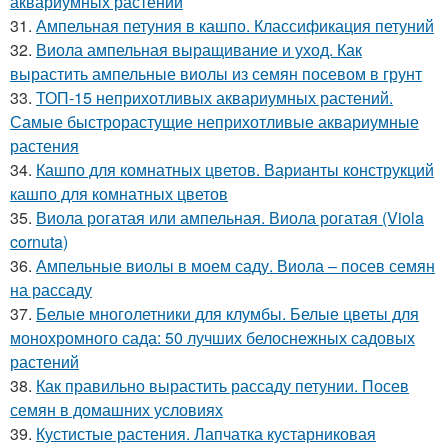
аквариумных растений
31.
Ампельная петуния в кашпо. Классификация петуний
32.
Виола ампельная выращивание и уход. Как
вырастить ампельные виолы из семян посевом в грунт
33.
ТОП-15 неприхотливых аквариумных растений.
Самые быстрорастущие неприхотливые аквариумные
растения
34.
Кашпо для комнатных цветов. Варианты конструкций
кашпо для комнатных цветов
35.
Виола рогатая или ампельная. Виола рогатая (Viola
cornuta)
36.
Ампельные виолы в моем саду. Виола – посев семян
на рассаду
37.
Белые многолетники для клумбы. Белые цветы для
монохромного сада: 50 лучших белоснежных садовых
растений
38.
Как правильно вырастить рассаду петунии. Посев
семян в домашних условиях
39.
Кустистые растения. Лапчатка кустарниковая