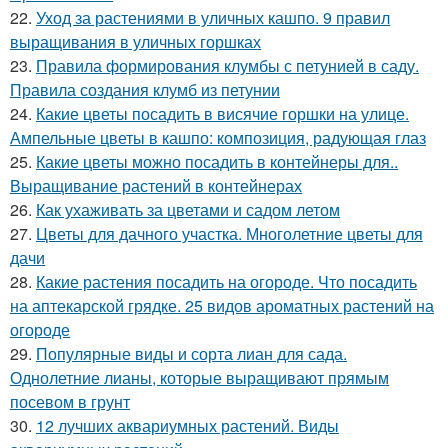
22.
Уход за растениями в уличных кашпо. 9 правил
выращивания в уличных горшках
23.
Правила формирования клумбы с петунией в саду.
Правила создания клумб из петунии
24.
Какие цветы посадить в висячие горшки на улице.
Ампельные цветы в кашпо: композиция, радующая глаз
25.
Какие цветы можно посадить в контейнеры для..
Выращивание растений в контейнерах
26.
Как ухаживать за цветами и садом летом
27.
Цветы для дачного участка. Многолетние цветы для
дачи
28.
Какие растения посадить на огороде. Что посадить
на аптекарской грядке. 25 видов ароматных растений на
огороде
29.
Популярные виды и сорта лиан для сада.
Однолетние лианы, которые выращивают прямым
посевом в грунт
30.
12 лучших аквариумных растений. Виды