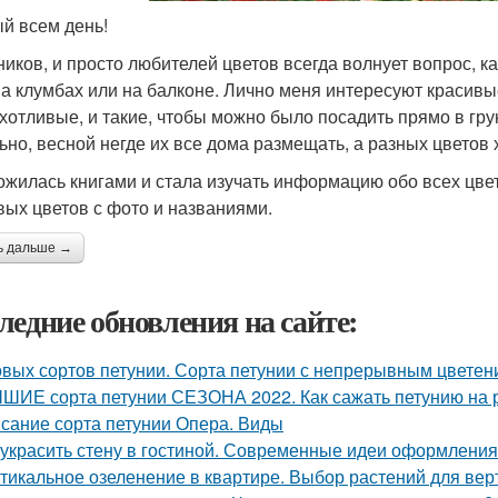
й всем день!
ников, и просто любителей цветов всегда волнует вопрос, к
на клумбах или на балконе. Лично меня интересуют красивые
хотливые, и такие, чтобы можно было посадить прямо в гру
ьно, весной негде их все дома размещать, а разных цветов 
ожилась книгами и стала изучать информацию обо всех цве
вых цветов с фото и названиями.
ь дальше →
ледние обновления на сайте:
овых сортов петунии. Сорта петунии с непрерывным цвете
ШИЕ сорта петунии СЕЗОНА 2022. Как сажать петунию на р
сание сорта петунии Опера. Виды
 украсить стену в гостиной. Современные идеи оформления 
тикальное озеленение в квартире. Выбор растений для вер