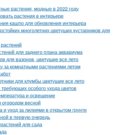
ные растения, модные в 2022 году
зовать растения в интерьере
ания кашпо для обновления интерьера
остойких многолетних цветущих кустарников для
 растений
стений для заднего плана аквариума
ов для вазонов, цветущие все лето
ду за комнатными растениями летом
работ
етники для клумбы цветущие все лето
е требующих особого ухода цветов
Температура и освещение
и огородом весной
а и уход за лилиями в открытом грунте
сной в первую очередь
растений для сада
ада