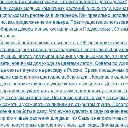
ор комнаты своими руками. Что использовать для поделок?
-20 самых модных комнатных растений в 2022 году. Комнат
 использовать растения в интерьере. Как правильно исполь
по, как продолжение интерьера. Преимущества использов
бираем декоративные кустарники для Подмосковья. 30 зим
сковья
й личный рейтинг комнатных цветов. Обзор неприхотливых
стения заднего плана для аквариума. Советы по выбору ра
 лучших цветов для выращивания в уличных кашпо. 12 цвет
веты новичкам для ухода за цветами летом. Советы по ухо
гда сеять петунию на рассаду в России. Сроки посадочных 
чшие однолетники цветущие всё лето для.. Красивые однол
део о неприхотливых в уходе комнатных цветах. Десятка н
к правильно ухаживать за цветами в домашних условиях. 
од за садом и огородом. Посевные работы и уход за садом 
к сажать и ухаживать за лилиями в открытом грунте. Посадк
сенние работы в саду. Что нужно сделать в саду ранней ве
прихотливые растения для дачи. 40 Самых неприхотливых 
мые популярные однолетние лианы для сада. Лианы для с