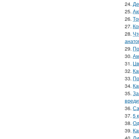
24.
Де
25.
Ак
26.
То
27.
Ко
28.
Чт
анато
29.
По
30.
Ам
31.
Цв
32.
Ка
33.
По
34.
Ка
35.
За
вреди
36.
Са
37.
5 
38.
Од
39.
Ка
40.
Ди