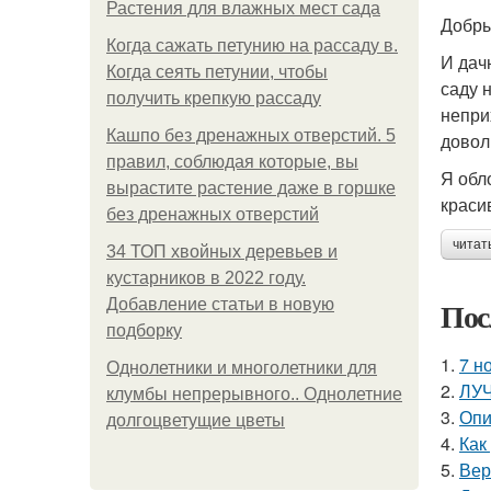
Растения для влажных мест сада
Добры
Когда сажать петунию на рассаду в.
И дач
Когда сеять петунии, чтобы
саду 
получить крепкую рассаду
непри
Кашпо без дренажных отверстий. 5
довол
правил, соблюдая которые, вы
Я обл
вырастите растение даже в горшке
краси
без дренажных отверстий
читат
34 ТОП хвойных деревьев и
кустарников в 2022 году.
Пос
Добавление статьи в новую
подборку
1.
7 н
Однолетники и многолетники для
2.
ЛУЧ
клумбы непрерывного.. Однолетние
3.
Опи
долгоцветущие цветы
4.
Как
5.
Вер