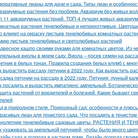
коративные лианы для дачи и сада. Типы лиан и особеннос
вариумные растения без проблем. Аквариум без живых вод
п 11 аквариумных растений. ТОП-4 лучших живых аквариу
мнатные растения тенелюбивые и неприхотливые. Цветущ
о влияет на окраску листьев тенелюбивых комнатных раст
мию листьев тенелюбивых и светолюбивых растений
двесное кашпо своими руками для комнатных цветов. Из ч
пельные виолы в моем саду. Виола – посев семян на расс
етник в белых тонах. Правила создания белых клумб с мно
к вырастить рассаду петунии в 2022 году. Как вырастить р
садка петунии на рассаду в 2022 году. Петуния: лунный ка
к посадить и вырастить импатиенс ампельный. Ботаническ
щита растений от вредителей и болезней. Какие бывают ср
телей
д в природном стиле. Природный сад: особенности и плюс
красивых лиан для тенистого сада. Что посадить в тенисто
нолетние тенелюбивые садовые цветы. РАСТЕНИЯ И ТЕН
к ухаживать за ампельной петунией, чтобы было много цвето
зайн сада и огорода в частном доме. Дизайн огорода своим