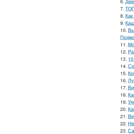
6.
Дек
7.
ТОП
8.
Как
9.
Каш
10.
Вы
Подмо
11.
Мо
12.
Ра
13.
10
14.
Со
15.
Ко
16.
Лу
17.
Ви
18.
Ка
19.
Ух
20.
Ка
21.
Ве
22.
Не
23.
Са