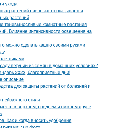
ти ухода
ных растений очень часто оказывается
мных растений
ие теневыносливые комнатные растения
ений. Влияние интенсивности освещения на
его можно сделать кашпо своими руками
аду
голетниками
ассаду петунии из семян в домашних условиях?
лендарь 2022, благоприятные дни!
ое описание
едства для защиты растений от болезней и
ы пейзажного стиля
м месте в верхнем, среднем и нижнем ярусе
Ь
в. Как и когда вносить удобрения
и руками: 100 фото