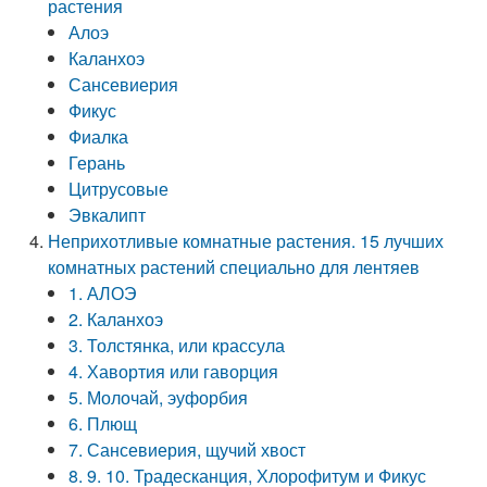
растения
Алоэ
Каланхоэ
Сансевиерия
Фикус
Фиалка
Герань
Цитрусовые
Эвкалипт
Неприхотливые комнатные растения. 15 лучших
комнатных растений специально для лентяев
1. АЛОЭ
2. Каланхоэ
3. Толстянка, или крассула
4. Хавортия или гаворция
5. Молочай, эуфорбия
6. Плющ
7. Сансевиерия, щучий хвост
8. 9. 10. Традесканция, Хлорофитум и Фикус