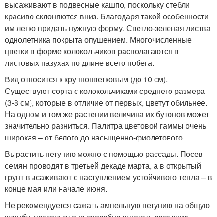
высаживают в подвесные кашпо, поскольку стебли
красиво склоняются вниз. Благодаря такой особенности
им легко придать нужную форму. Светло-зеленая листва
однолетника покрыта опушением. Многочисленные
цветки в форме колокольчиков располагаются в
листовых пазухах по длине всего побега.
Вид относится к крупноцветковым (до 10 см).
Существуют сорта с колокольчиками среднего размера
(3-8 см), которые в отличие от первых, цветут обильнее.
На одном и том же растении величина их бутонов может
значительно разниться. Палитра цветовой гаммы очень
широкая – от белого до насыщенно-фиолетового.
Вырастить петунию можно с помощью рассады. Посев
семян проводят в третьей декаде марта, а в открытый
грунт высаживают с наступлением устойчивого тепла – в
конце мая или начале июня.
Не рекомендуется сажать ампельную петунию на общую
клумбу, поскольку она способна угнетать соседние