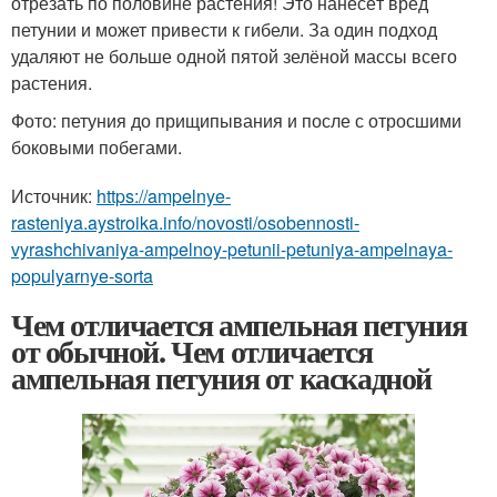
отрезать по половине растения! Это нанесёт вред
петунии и может привести к гибели. За один подход
удаляют не больше одной пятой зелёной массы всего
растения.
Фото: петуния до прищипывания и после с отросшими
боковыми побегами.
Источник:
https://ampelnye-
rasteniya.aystroika.info/novosti/osobennosti-
vyrashchivaniya-ampelnoy-petunii-petuniya-ampelnaya-
populyarnye-sorta
Чем отличается ампельная петуния
от обычной. Чем отличается
ампельная петуния от каскадной