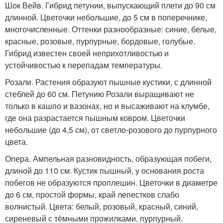
Шок Вейв. Гибрид петунии, выпускающий плети до 90 см
длинной. Цветочки небольшие, до 5 см в поперечнике,
многочисленные. Оттенки разнообразные: синие, белые,
красные, розовые, пурпурные, бордовые, голубые.
Гибрид известен своей неприхотливостью и
устойчивостью к перепадам температуры.
Розали. Растения образуют пышные кустики, с длинной
стеблей до 60 см. Петунию Розали выращивают не
только в кашпо и вазонах, но и высаживают на клумбе,
где она разрастается пышным ковром. Цветочки
небольшие (до 4,5 см), от светло-розового до пурпурного
цвета.
Опера. Ампельная разновидность, образующая побеги,
длиной до 110 см. Кустик пышный, у основания роста
побегов не образуются проплешин. Цветочки в диаметре
до 6 см, простой формы, край лепестков слабо
волнистый. Цвета: белый, розовый, красный, синий,
сиреневый с тёмными прожилками, пурпурный.