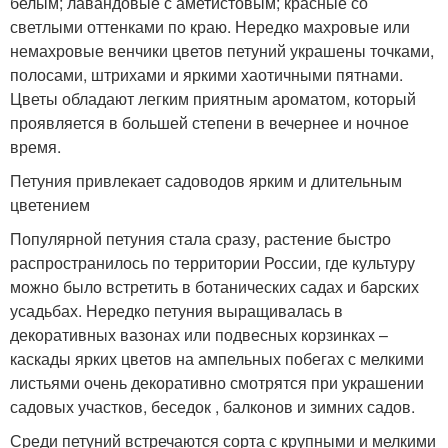
белым; лавандовые с аметистовым; красные со
светлыми оттенками по краю. Нередко махровые или
немахровые венчики цветов петуний украшены точками,
полосами, штрихами и яркими хаотичными пятнами.
Цветы обладают легким приятным ароматом, который
проявляется в большей степени в вечернее и ночное
время.
Петуния привлекает садоводов ярким и длительным
цветением
Популярной петуния стала сразу, растение быстро
распространилось по территории России, где культуру
можно было встретить в ботанических садах и барских
усадьбах. Нередко петуния выращивалась в
декоративных вазонах или подвесных корзинках –
каскады ярких цветов на ампельных побегах с мелкими
листьями очень декоративно смотрятся при украшении
садовых участков, беседок , балконов и зимних садов.
Среди петуний встречаются сорта с крупными и мелкими