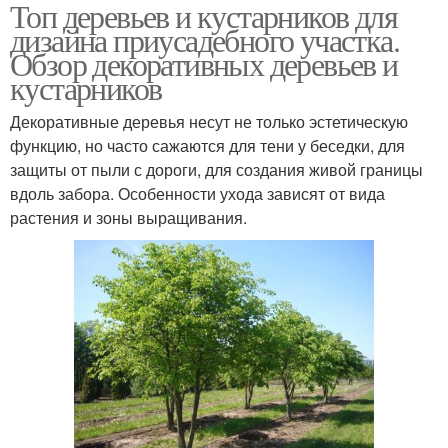
Топ деревьев и кустарников для
Дерева для
Композиции из
дизайна приусадебного участка.
ландшафтного дизайна
кустарников
Обзор декоративных деревьев и
кустарников
Ландшафтная
Декоративные
Декоративные деревья несут не только эстетическую
композиция
кустарники
функцию, но часто сажаются для тени у беседки, для
защиты от пыли с дороги, для создания живой границы
вдоль забора. Особенности ухода зависят от вида
растения и зоны выращивания.
Кустарники для живой