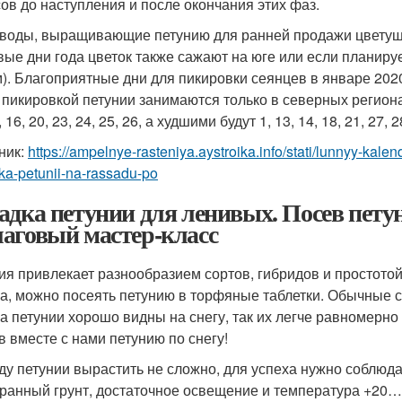
сов до наступления и после окончания этих фаз.
воды, выращивающие петунию для ранней продажи цветущих
вые дни года цветок также сажают на юге или если планир
). Благоприятные дни для пикировки сеянцев в январе 2020 г
 пикировкой петунии занимаются только в северных регионах.
, 16, 20, 23, 24, 25, 26, а худшими будут 1, 13, 14, 18, 21, 27, 
ник:
https://ampelnye-rasteniya.aystroika.info/stati/lunnyy-kal
a-petunii-na-rassadu-po
адка петунии для ленивых. Посев петуни
аговый мастер-класс
ия привлекает разнообразием сортов, гибридов и простот
а, можно посеять петунию в торфяные таблетки. Обычные се
а петунии хорошо видны на снегу, так их легче равномерно 
в вместе с нами петунию по снегу!
ду петунии вырастить не сложно, для успеха нужно соблюда
ранный грунт, достаточное освещение и температура +20…