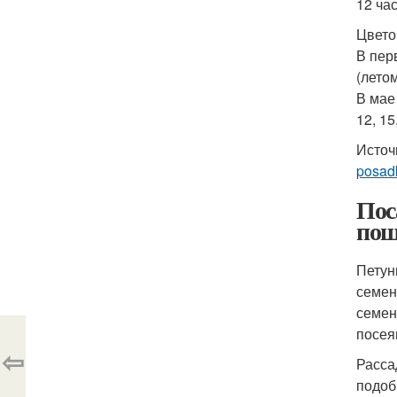
12 ча
Цвето
В пер
(летом
В мае
12, 15
Источ
posadk
Пос
пош
Петун
семен
семен
посея
⇦
Расса
подоб