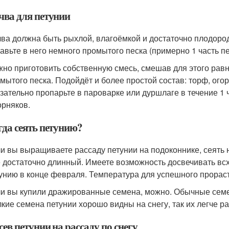
чва для петунии
ва должна быть рыхлой, влагоёмкой и достаточно плодород
авьте в него немного промытого песка (примерно 1 часть пес
но приготовить собственную смесь, смешав для этого равн
мытого песка. Подойдёт и более простой состав: торф, огор
зательно пропарьте в пароварке или дуршлаге в течение 1 
орняков.
гда сеять петунию?
и вы выращиваете рассаду петунии на подоконнике, сеять 
 достаточно длинный. Имеете возможность досвечивать вс
унию в конце февраля. Температура для успешного прораст
и вы купили дражированные семена, можно. Обычные семена
кие семена петунии хорошо видны на снегу, так их легче 
сев петунии на рассаду по снегу