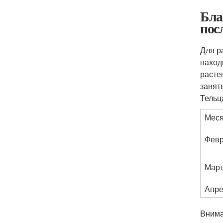
Бла
пос
Для р
наход
расте
занят
Тельц
Мес
Фев
Мар
Апре
Внима