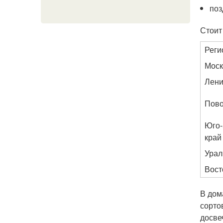
поз
Стоит
Реги
Моск
Лени
Пов
Юго-
край
Урал
Вост
В дом
сорто
досве