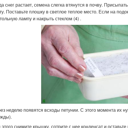
да снег растает, семена слегка втянутся в почву. Присыпат
ту. Поставьте плошку в светлое теплое место. Если на под
тольную лампу и накрыть стеклом (4) .
ез неделю появятся всходы петунии. С этого момента их ну
жды).
 этого снимите крышку, сотрите с нее конденсат и оставьт