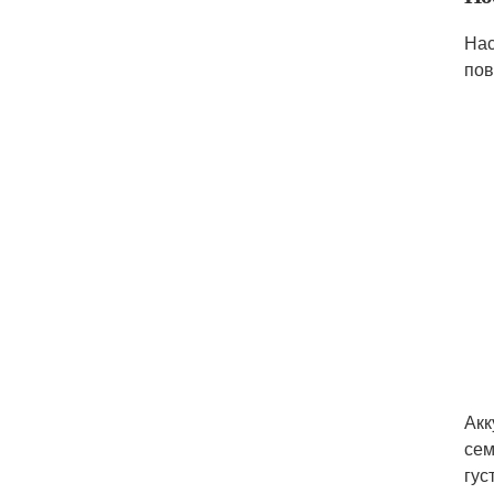
Нас
пов
Акк
сем
гус