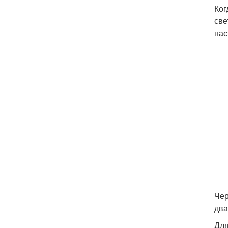
Ког
све
нас
Чер
два
Для