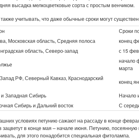
дняя высадка мелкоцветковые сорта с простым венчиком.
 также учитывать, что даже обычные сроки могут существен
он
Сроки по
ва, Московская область, Средняя полоса
конец ф
нградская область, Северо-запад
с 15 фев
начало ф
олжье
марта
Запад РФ, Северный Кавказ, Краснодарский
конец я
 и Западная Сибирь
Начало 
очная Сибирь и Дальний восток
С серед
ашних условиях петунию сажают на рассаду в конце феврал
в зацветут в конце мая – начале июня. Петунию, посеянную
чивать, для этого понадобится специальная фитолампа.