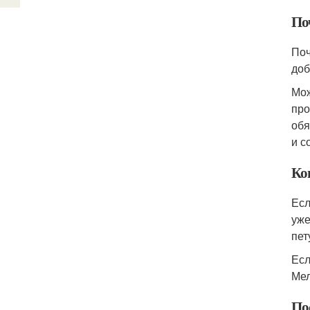
По
Поч
доб
Мож
про
обя
и с
Ко
Есл
уже
пет
Есл
Мел
По