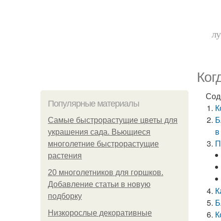
лу
Ког
Сод
Популярные материалы
К
Б
Самые быстрорастущие цветы для
в
украшения сада. Вьющиеся
П
многолетние быстрорастущие
растения
20 многолетников для горшков.
Добавление статьи в новую
К
подборку
Б
Низкорослые декоративные
К