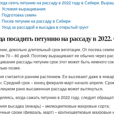
огда сеять петунию на рассаду в 2022 году в Сибири. Выра
Условия выращивания
Подготовка семян
Посев петунии на рассаду в Сибири
Уход за рассадой и высадка в открытый грунт
да посадить петунию на рассаду в 2022.
унии, довольно длительный срок вегетации. От посева семя
ем 70 – 80 дней. Поэтому выращивают ее обычно через рас
ивания рассады петунии срок этот может быть немного сок
лько позже.
ия считается ранним растением. Ее высевают даже в январ
н. Средний срок – конец февраля-март-начало апреля. Срок
Слишком рано высаженная рассада может вытянуться.
еляясь, когда сажать петунию в 2022 году, следует обращат
няя высадка (январь) – мелкоцветковые махровые сорта;
чные сроки (февраль, март) – крупноцветковые махровые 