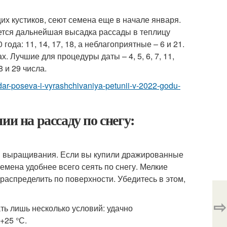
 кустиков, сеют семена еще в начале января.
уется дальнейшая высадка рассады в теплицу
ода: 11, 14, 17, 18, а неблагоприятные – 6 и 21.
 Лучшие для процедуры даты – 4, 5, 6, 7, 11,
28 и 29 числа.
endar-poseva-i-vyrashchivaniya-petunii-v-2022-godu-
и на рассаду по снегу:
ой выращивания. Если вы купили дражированные
мена удобнее всего сеять по снегу. Мелкие
распределить по поверхности. Убедитесь в этом,
⇨
ть лишь несколько условий: удачно
+25 °С.