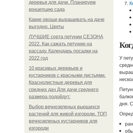
деревья для дачи. Планируем
К
концепцию сада
Какие овощи выращивать на даче
выгодно. Цветы
ЛУЧШИЕ сорта петунии СЕЗОНА
Ког
2022. Как сажать петунию на
рассаду. Календарь посадки на
У пет
2022 год
средн
10 красивых деревьев и
выращ
кустарников с красными листьями.
неско
Краснолистные деревья для
Петун
средних дач Для дачи среднего
балко
размера подойдут:
дня. 
Выбор вечнозеленых вьющихся
Опред
растений для живой изгороди. ТОП
вечнозеленых кустарников для
ран
изгороди
обы