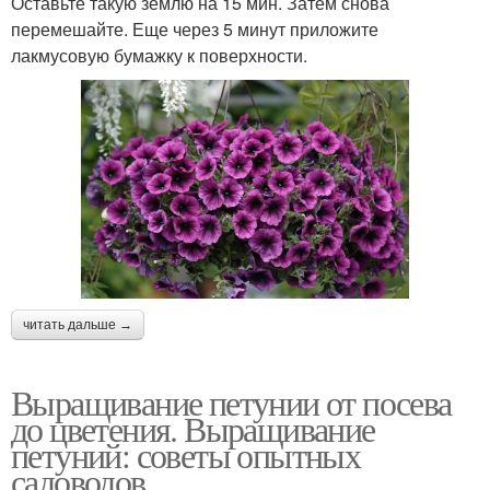
Оставьте такую землю на 15 мин. Затем снова
перемешайте. Еще через 5 минут приложите
лакмусовую бумажку к поверхности.
Петунии в открытый
Петунии в зимнее время
грунт
Почва для петунии
Выращивание из семян
Петунии в грунт
Ампельная петуния
читать дальше →
Выращивание петунии от посева
до цветения. Выращивание
Петуния в открытом
Петунии на даче
петуний: советы опытных
грунте
садоводов