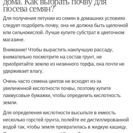
дома. Как выбрать почву для
посева семян?
Для получения петунии из семян в домашних условиях
следует подобреть почву, она не должна быть щелочной
Петунии на рассаду
Петунии в контейнерах
или сильнокислой. Лучше купите субстрат в цветочном
магазине.
Внимание! Чтобы вырастить наилучшую рассаду,
внимательно посмотрите на состав грунт, не
Корзинка с петуниями
Петуния из семян
приобретайте землю из низинного торфа, она почти не
удерживает влагу.
Очень часто семена цветов не всходят из-за
Петунии по лунному
увеличенной кислотности почвы, поэтому купите
Петунии в январе
календарю
лакмусовые бумажки, чтобы определить кислотность
земли.
Для определения кислотности высыпьте в емкость
несколько горстей грунта, полейте ее дистиллированной
Петунии в марте
Петунии в феврале
водой так, чтобы земля превратилась в жидкую кашицу.