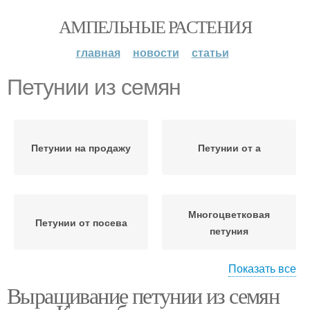
АМПЕЛЬНЫЕ РАСТЕНИЯ
главная
новости
статьи
Петунии из семян
Петунии на продажу
Петунии от а
Многоцветковая
Петунии от посева
петуния
Показать все
Выращивание петунии из семян
Крупноцветковая
Ампельные петунии
петуния