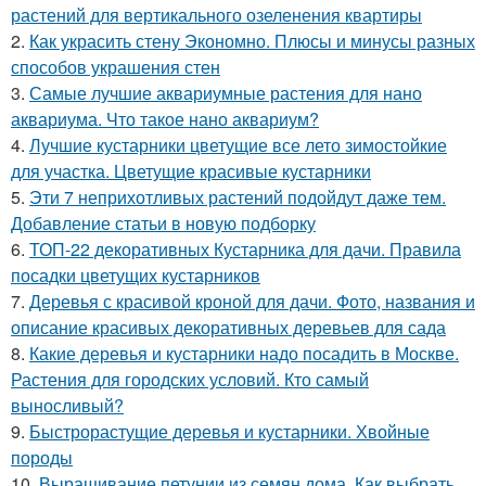
растений для вертикального озеленения квартиры
2.
Как украсить стену Экономно. Плюсы и минусы разных
способов украшения стен
3.
Самые лучшие аквариумные растения для нано
аквариума. Что такое нано аквариум?
4.
Лучшие кустарники цветущие все лето зимостойкие
для участка. Цветущие красивые кустарники
5.
Эти 7 неприхотливых растений подойдут даже тем.
Добавление статьи в новую подборку
6.
ТОП-22 декоративных Кустарника для дачи. Правила
посадки цветущих кустарников
7.
Деревья с красивой кроной для дачи. Фото, названия и
описание красивых декоративных деревьев для сада
8.
Какие деревья и кустарники надо посадить в Москве.
Растения для городских условий. Кто самый
выносливый?
9.
Быстрорастущие деревья и кустарники. Хвойные
породы
10.
Выращивание петунии из семян дома. Как выбрать