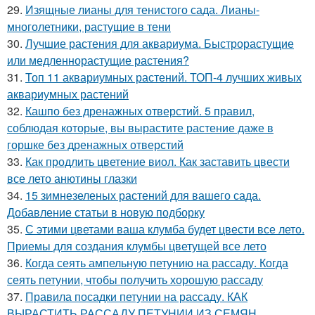
29.
Изящные лианы для тенистого сада. Лианы-
многолетники, растущие в тени
30.
Лучшие растения для аквариума. Быстрорастущие
или медленнорастущие растения?
31.
Топ 11 аквариумных растений. ТОП-4 лучших живых
аквариумных растений
32.
Кашпо без дренажных отверстий. 5 правил,
соблюдая которые, вы вырастите растение даже в
горшке без дренажных отверстий
33.
Как продлить цветение виол. Как заставить цвести
все лето анютины глазки
34.
15 зимнезеленых растений для вашего сада.
Добавление статьи в новую подборку
35.
С этими цветами ваша клумба будет цвести все лето.
Приемы для создания клумбы цветущей все лето
36.
Когда сеять ампельную петунию на рассаду. Когда
сеять петунии, чтобы получить хорошую рассаду
37.
Правила посадки петунии на рассаду. КАК
ВЫРАСТИТЬ РАССАДУ ПЕТУНИИ ИЗ СЕМЯН