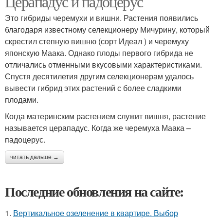
Церападус и падоцерус
Это гибриды черемухи и вишни. Растения появились
благодаря известному селекционеру Мичурину, который
скрестил степную вишню (сорт Идеал ) и черемуху
японскую Маака. Однако плоды первого гибрида не
отличались отменными вкусовыми характеристиками.
Спустя десятилетия другим селекционерам удалось
вывести гибрид этих растений с более сладкими
плодами.
Когда материнским растением служит вишня, растение
называется церападус. Когда же черемуха Маака –
падоцерус.
читать дальше →
Последние обновления на сайте:
1.
Вертикальное озеленение в квартире. Выбор