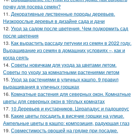
почву для посева семян?
11.
Декоративные лиственные породы деревьев.
Низкорослые деревья в дизайне сада и дачи
12.
Уход за садом после цветения. Чем подкормить сад
после цветения
13.
Как вырастить рассаду петунии из семян в 2022 году.
Выращивание из семян в домашних условиях –, как и
когда сеять
14.
Советы новичкам для ухода за цветами летом.
Советы по уходу за комнатными растениями летом
15.
Уход за растениями в уличных кашпо. 9 правил
выращивания в уличных горшках
16.
Комнатные растения для северных окон. Комнатные
цветы для северных окон в тёплых комнатах
17.
10 Деревьев и кустарников. Церападус и падоцерус
18.
Какие цветы посадить в висячие горшки на улице.
Ампельные цветы в кашпо: композиция, радующая глаз
19.
Совместимость овощей на грядке при посадке.