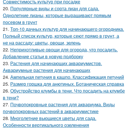
Совместимость культур при посадке
20.
Популярные виды и сорта лиан для сада.
Однолетние лианы, которые выращивают прямым
посевом в грунт
21.
Топ-10 дачных культур для начинающего огородника.
Полный список культур, которые сеют прямо в грунт, а
не на рассаду: цветы, овощи, зелень
22.
Неприхотливые овощи для огорода, что посадить.
Добавление статьи в новую подборку
23.
Растения для начинающих аквариумистов.
Аквариумные растения для начинающих
24.
Ампельная петуния в кашпо. Классификация петуний
25.
Размер горшка для анютиных. Ботаническая справка
26.
Обустройство клумбы в тени. Что посадить на клумбе
в тени?
27.
Почвопокровные растения для аквариума. Виды
почвопокровных растений в аквариумистике
28.
Многолетние вьющиеся цветы для сада.
Особенности вертикального озеленения