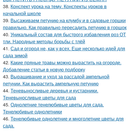
38.
Конспект урока на тему. Конспекты уроков в
начальной школе
39.
Высаживаем петунию на клумбу и в садовые горшки
правильно. Как правильно пересадить петунию в горшок
40.
Уникальный состав для быстрого избавления роз ОТ
тли. Народные методы борьбы с тлёй
41.
Сад и огород не, как у всех. Еще несколько идей для
сада зимой
42.
Какие пряные травы можно вырастить на огороде.
Добавление статьи в новую подборку
43.
Выращивание и уход за рассадой ампельной
петунии. Как вырастить ампельную петунию
44.
Теневыносливые деревья и кустарники.
Теневыносливые цветы для сада
45.
Однолетние тенелюбивые цветы для сада.
Тенелюбивые однолетники
46.
Тенелюбивые однолетние и многолетние цветы для
сада.