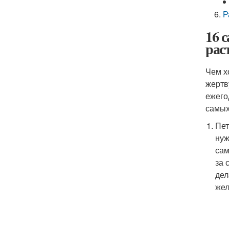
Р
16 
рас
Чем х
жертв
ежего
самых
Пет
нуж
сам
за 
дел
жел