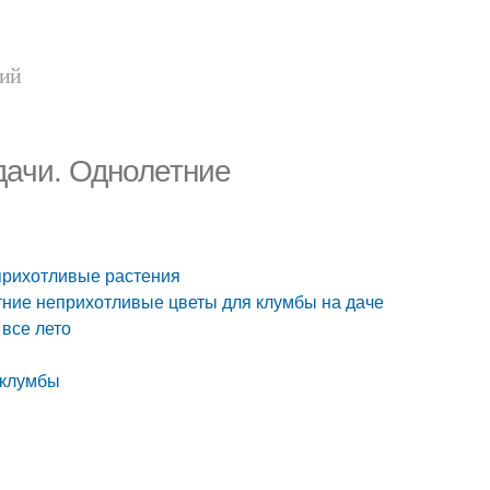
ний
дачи. Однолетние
прихотливые растения
тние неприхотливые цветы для клумбы на даче
все лето
 клумбы