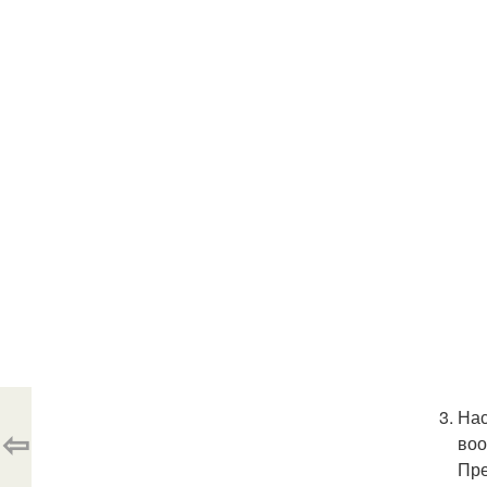
Нас
⇦
воо
Пре