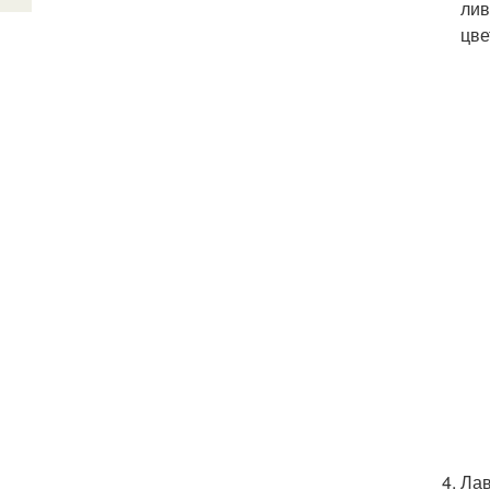
лив
цве
Лав