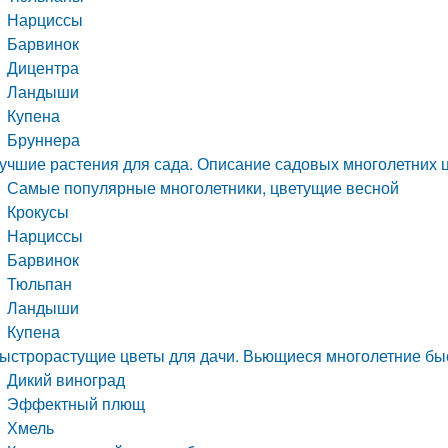
Нарциссы
Барвинок
Дицентра
Ландыши
Купена
Бруннера
учшие растения для сада. Описание садовых многолетних ц
Самые популярные многолетники, цветущие весной
Крокусы
Нарциссы
Барвинок
Тюльпан
Ландыши
Купена
ыстрорастущие цветы для дачи. Вьющиеся многолетние бы
Дикий виноград
Эффектный плющ
Хмель