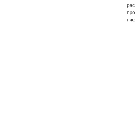
рас
про
пче