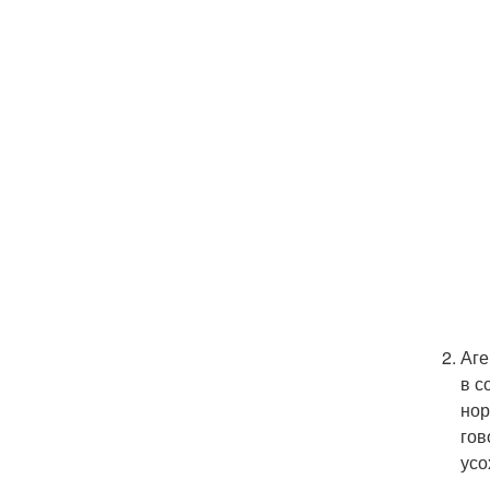
Аге
в с
нор
гов
усо