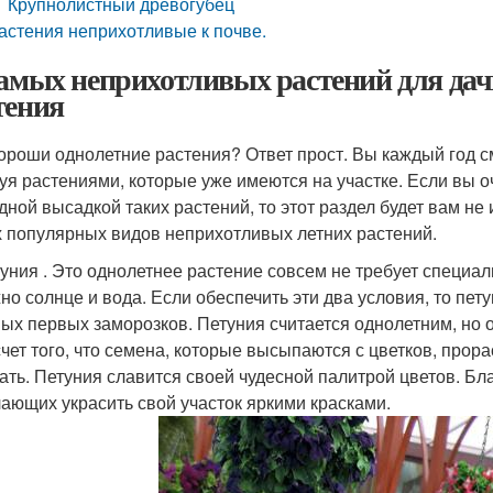
Крупнолистный древогубец
астения неприхотливые к почве.
самых неприхотливых растений для да
тения
ороши однолетние растения? Ответ прост. Вы каждый год см
уя растениями, которые уже имеются на участке. Если вы о
дной высадкой таких растений, то этот раздел будет вам не
 популярных видов неприхотливых летних растений.
уния . Это однолетнее растение совсем не требует специал
но солнце и вода. Если обеспечить эти два условия, то пету
ых первых заморозков. Петуния считается однолетним, но о
счет того, что семена, которые высыпаются с цветков, прор
ать. Петуния славится своей чудесной палитрой цветов. Б
ающих украсить свой участок яркими красками.