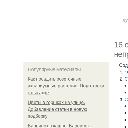
лу
16 
неп
Сод
Популярные материалы
1
С
Как посадить розеточные
аквариумные растения. Подготовка
к высадке
С
Цветы в горшках на улице.
Добавление статьи в новую
подборку
Барвинок в кашпо. Барвинок -