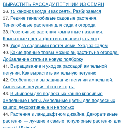
ВЫРАСТИТЬ РАССАДУ ПЕТУНИИ ИЗ СЕМЯН
36.
15 канонов когда и как сеять. Разбираемся
37.
Редкие тенелюбивые садовые растения.
Тенелюбивые растения для сада и огорода
38.
Розеточные растения комнатные названия.
Комнатные цветы: фото и названия (каталог)
39.
Уход за садовыми растениями. Уход за садом
40.
Какие пряные травы можно вырастить на огороде.
Добавление статьи в новую подборку
41.
Выращивание и уход за рассадой ампельной
петунии. Как вырастить ампельную петунию
42.
Особенности выращивания петунии ампельной.
Ампельная петуния: фото и сорта
43.
Выбираем для подвесных кашпо красивые
ампельные цветы. Ампельные цветы для подвесных
кашпо: декоративные и не только
44.
Растения в ландшафтном дизайне. Декоративные
растения — лучшие и самые популярные растения для
сада (115 фото)