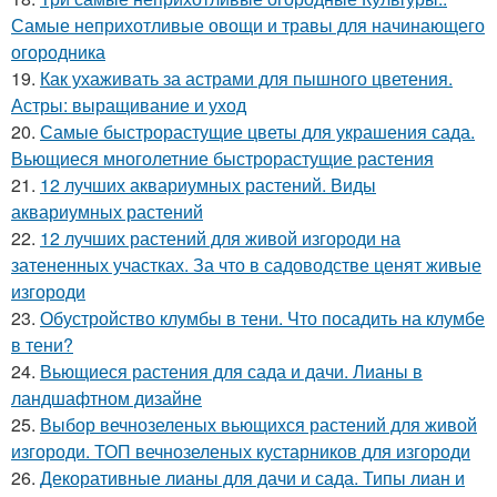
Самые неприхотливые овощи и травы для начинающего
огородника
19.
Как ухаживать за астрами для пышного цветения.
Астры: выращивание и уход
20.
Самые быстрорастущие цветы для украшения сада.
Вьющиеся многолетние быстрорастущие растения
21.
12 лучших аквариумных растений. Виды
аквариумных растений
22.
12 лучших растений для живой изгороди на
затененных участках. За что в садоводстве ценят живые
изгороди
23.
Обустройство клумбы в тени. Что посадить на клумбе
в тени?
24.
Вьющиеся растения для сада и дачи. Лианы в
ландшафтном дизайне
25.
Выбор вечнозеленых вьющихся растений для живой
изгороди. ТОП вечнозеленых кустарников для изгороди
26.
Декоративные лианы для дачи и сада. Типы лиан и