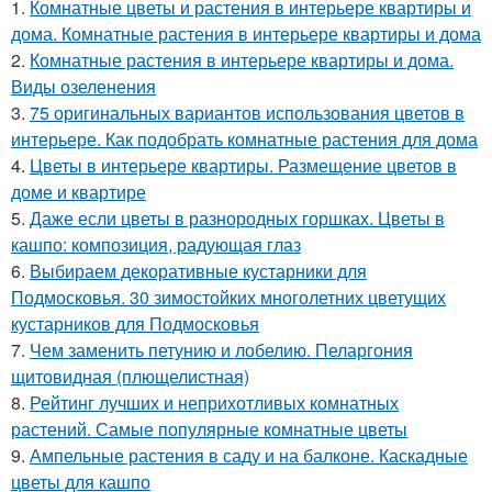
1.
Комнатные цветы и растения в интерьере квартиры и
дома. Комнатные растения в интерьере квартиры и дома
2.
Комнатные растения в интерьере квартиры и дома.
Виды озеленения
3.
75 оригинальных вариантов использования цветов в
интерьере. Как подобрать комнатные растения для дома
4.
Цветы в интерьере квартиры. Размещение цветов в
доме и квартире
5.
Даже если цветы в разнородных горшках. Цветы в
кашпо: композиция, радующая глаз
6.
Выбираем декоративные кустарники для
Подмосковья. 30 зимостойких многолетних цветущих
кустарников для Подмосковья
7.
Чем заменить петунию и лобелию. Пеларгония
щитовидная (плющелистная)
8.
Рейтинг лучших и неприхотливых комнатных
растений. Самые популярные комнатные цветы
9.
Ампельные растения в саду и на балконе. Каскадные
цветы для кашпо