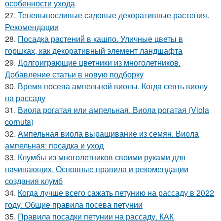
особенности ухода
27.
Теневыносливые садовые декоративные растения.
Рекомендации
28.
Посадка растений в кашпо. Уличные цветы в
горшках, как декоративный элемент ландшафта
29.
Долгоиграющие цветники из многолетников.
Добавление статьи в новую подборку
30.
Время посева ампельной виолы. Когда сеять виолу
на рассаду
31.
Виола рогатая или ампельная. Виола рогатая (Viola
cornuta)
32.
Ампельная виола выращивание из семян. Виола
ампельная: посадка и уход
33.
Клумбы из многолетников своими руками для
начинающих. Основные правила и рекомендации
создания клумб
34.
Когда лучше всего сажать петунию на рассаду в 2022
году. Общие правила посева петунии
35.
Правила посадки петунии на рассаду. КАК