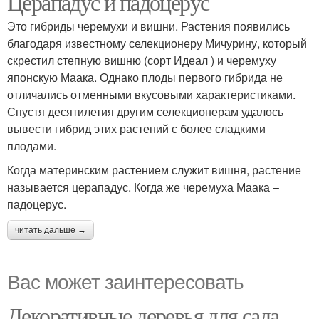
Церападус и падоцерус
Это гибриды черемухи и вишни. Растения появились
благодаря известному селекционеру Мичурину, который
скрестил степную вишню (сорт Идеал ) и черемуху
японскую Маака. Однако плоды первого гибрида не
отличались отменными вкусовыми характеристиками.
Спустя десятилетия другим селекционерам удалось
вывести гибрид этих растений с более сладкими
плодами.
Когда материнским растением служит вишня, растение
называется церападус. Когда же черемуха Маака –
падоцерус.
читать дальше →
Вас может заинтересовать
Декоративные деревья для сада.