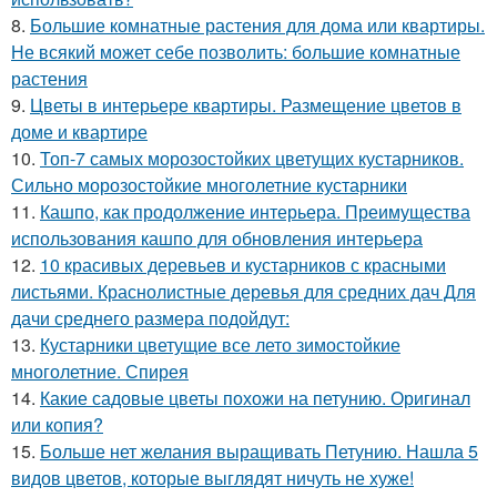
8.
Большие комнатные растения для дома или квартиры.
Не всякий может себе позволить: большие комнатные
растения
9.
Цветы в интерьере квартиры. Размещение цветов в
доме и квартире
10.
Топ-7 самых морозостойких цветущих кустарников.
Сильно морозостойкие многолетние кустарники
11.
Кашпо, как продолжение интерьера. Преимущества
использования кашпо для обновления интерьера
12.
10 красивых деревьев и кустарников с красными
листьями. Краснолистные деревья для средних дач Для
дачи среднего размера подойдут:
13.
Кустарники цветущие все лето зимостойкие
многолетние. Спирея
14.
Какие садовые цветы похожи на петунию. Оригинал
или копия?
15.
Больше нет желания выращивать Петунию. Нашла 5
видов цветов, которые выглядят ничуть не хуже!