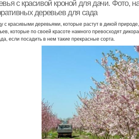
вья с красивой кроной для дачи. Фото, 
оративных деревьев для сада
у с красивыми деревьями, которые растут в дикой природе
Быстрорастущие
ерева для посадки
ьев, которые по своей красоте намного превосходят дикор
дерева
засу
ада, если посадить в нем такие прекрасные сорта.
рева с раскидистой
Низкорослые дерева
Х
кроной
Хвойные растения
Красивые дерева
Трад
В
рева для ландшафта
Дерева в огороде