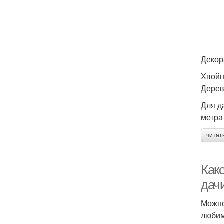
Декор
Хвойн
Дерев
Для д
З
метра
читат
Како
дач
Можно
любим