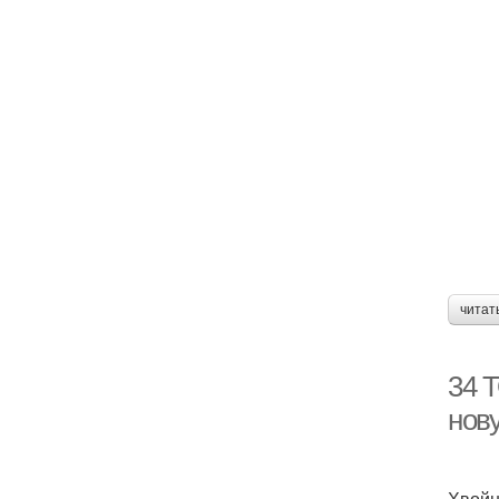
читат
34 Т
нов
Хвойн