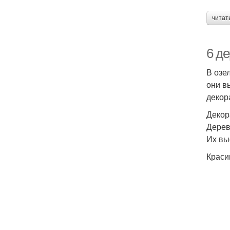
читат
6 д
В озе
они в
декор
Декор
Дерев
Их вы
Краси