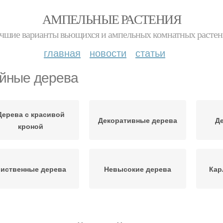
АМПЕЛЬНЫЕ РАСТЕНИЯ
чшие варианты вьющихся и ампельных комнатных расте
главная
новости
статьи
йные дерева
Дерева с красивой
Декоративные дерева
Де
кроной
иственные дерева
Невысокие дерева
Кар
амбуковое дерево
Хвойные виды
Непр