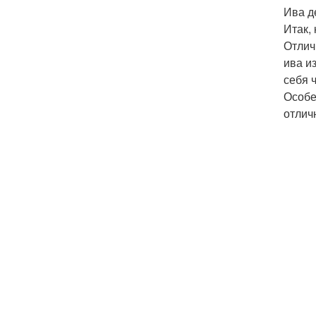
Ива д
Итак,
Отлич
ива и
себя 
Особе
отлич