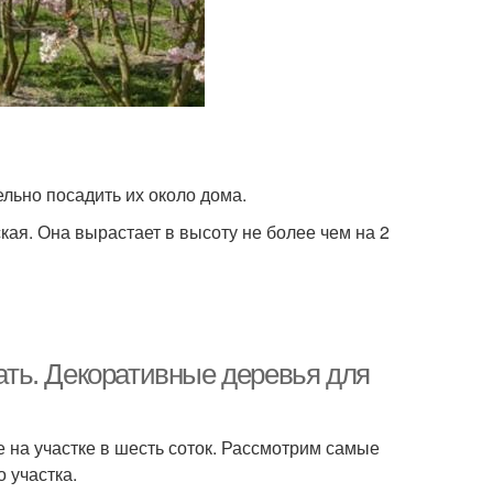
Дерева для
Дерева с быстрым
шафтного дизайна
ростом
ва с кустарником
Популярные дерева
льно посадить их около дома.
ая. Она вырастает в высоту не более чем на 2
нежное дерево
лать. Декоративные деревья для
 на участке в шесть соток. Рассмотрим самые
 участка.