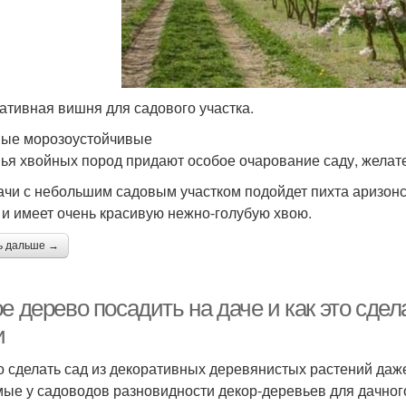
Дерева в ландшафтном
Дерева для двора
дизайне
ланд
ативная вишня для садового участка.
Необычные дерева
Дерева от кустарников
Дере
ые морозоустойчивые
ья хвойных пород придают особое очарование саду, желате
ачи с небольшим садовым участком подойдет пихта аризонск
наменитые дерева
Фруктовые дерева
Де
 и имеет очень красивую нежно-голубую хвою.
ь дальше →
е дерево посадить на даче и как это сде
и
 сделать сад из декоративных деревянистых растений даже
ые у садоводов разновидности декор-деревьев для дачного