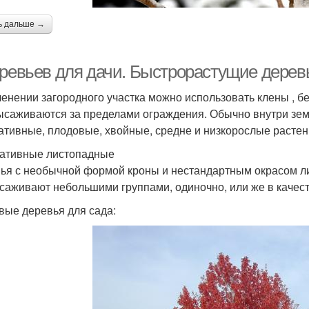
ь дальше →
еревьев для дачи. Быстрорастущие дерев
ленении загородного участка можно использовать клены , б
ысаживаются за пределами ограждения. Обычно внутри земе
ативные, плодовые, хвойные, средне и низкорослые растен
ативные листопадные
ья с необычной формой кроны и нестандартным окрасом лис
саживают небольшими группами, одиночно, или же в качест
вые деревья для сада: