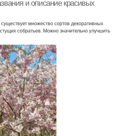
названия и описание красивых
, существует множество сортов декоративных
Дерева для
Засухоустойчивые
астущих собратьев. Можно значительно улучшить
шливого климата
дерева
войные сорта
Дерева для озеленения
Декоративно-
иционные дерева
лиственные дерева
осхитительные
Дерева с красивыми
дерева
стволами