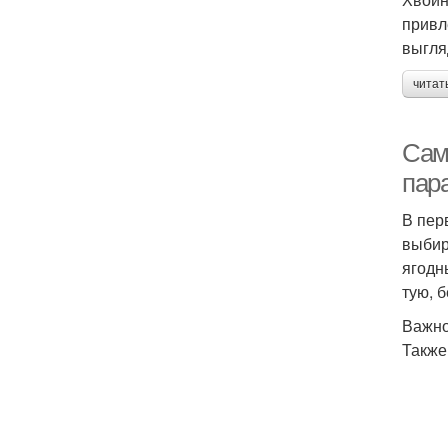
привл
выгля
читат
Сам
пар
В пер
выбир
ягодн
тую, 
Важно
Также