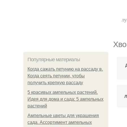
лу
Хво
Популярные материалы
Когда сажать петунию на рассаду в.
Когда сеять петунии, чтобы
получить крепкую рассаду
5 красивых ампельных растений.
Л
Идея для дома и сада: 5 ампельных
растений
Ампельные цветы для украшения
сада. Ассортимент ампельных
Б