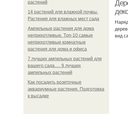
Дере
растений
дек
14 растений для влажной почвы.
Растения для влажных мест сада
Наряд
Д
дерев
Ампельные растения для дома
вид с
неприхотливые. Топ-10 самые
неприхотливые комнатные
растения для дома и офиса
Де
7 лучших ампельных растений для
вашего сада…. 9 лучших
ампельных растений
Как посадить розеточные
аквариумные растения. Подготовка
к высадке
Де