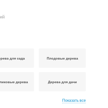
ний
рева для сада
Плодовые дерева
ликовые дерева
Дерева для дачи
Показать все
ихотливые дерева
Дерева для улицы