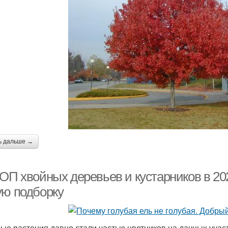
ь дальше →
ОП хвойных деревьев и кустарников в 202
ую подборку
ые растения давно стали частью цветников на дачных учас