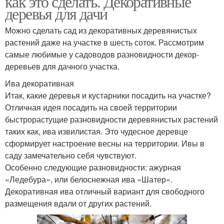
как это сделать. Декоративные
деревья для дачи
Можно сделать сад из декоративных деревянистых
растений даже на участке в шесть соток. Рассмотрим
Дерева для посадки
Плодовые дерева
самые любимые у садоводов разновидности декор-
деревьев для дачного участка.
Ива декоративная
Итак, какие деревья и кустарники посадить на участке?
Дерева для сада
Отличная идея посадить на своей территории
быстрорастущие разновидности деревянистых растений
таких как, ива извилистая. Это чудесное деревце
сформирует настроение весны на территории. Ивы в
саду замечательно себя чувствуют.
Особенно следующие разновидности: ажурная
«Ледебура», или белоснежная ива «Шатер».
Декоративная ива отличный вариант для свободного
размещения вдали от других растений.