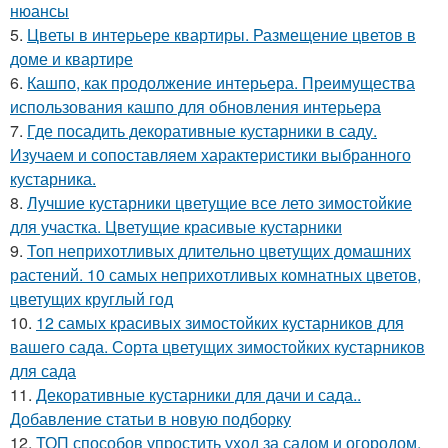
нюансы
5.
Цветы в интерьере квартиры. Размещение цветов в
доме и квартире
6.
Кашпо, как продолжение интерьера. Преимущества
использования кашпо для обновления интерьера
7.
Где посадить декоративные кустарники в саду.
Изучаем и сопоставляем характеристики выбранного
кустарника.
8.
Лучшие кустарники цветущие все лето зимостойкие
для участка. Цветущие красивые кустарники
9.
Топ неприхотливых длительно цветущих домашних
растений. 10 самых неприхотливых комнатных цветов,
цветущих круглый год
10.
12 самых красивых зимостойких кустарников для
вашего сада. Сорта цветущих зимостойких кустарников
для сада
11.
Декоративные кустарники для дачи и сада..
Добавление статьи в новую подборку
12.
ТОП способов упростить уход за садом и огородом.