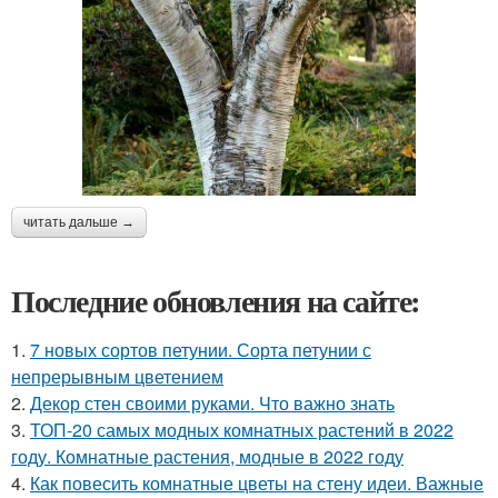
читать дальше →
Последние обновления на сайте:
1.
7 новых сортов петунии. Сорта петунии с
непрерывным цветением
2.
Декор стен своими руками. Что важно знать
3.
ТОП-20 самых модных комнатных растений в 2022
году. Комнатные растения, модные в 2022 году
4.
Как повесить комнатные цветы на стену идеи. Важные