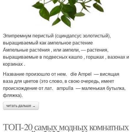
Эпипремнум перистый (сциндапсус золотистый),
выращиваемый как ампельное растение
А́мпельные расте́ния , или ампели, — растения,
выращиваемые в подвесных кашпо , горшках , вазонах и
корзинах .
Название произошло от нем. die Ampel — висящая
ваза для цветов (это слово, в свою очередь, имеет
происхождение от лат. ampulla — маленькая бутылка,
фляжка).
читать дальше →
ТОП-20 самых модных комнатных