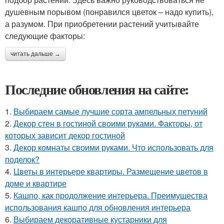
душевным порывом (понравился цветок – надо купить),
а разумом. При приобретении растений учитывайте
следующие факторы:
читать дальше →
Последние обновления на сайте:
1.
Выбираем самые лучшие сорта ампельных петуний
2.
Декор стен в гостиной своими руками. Факторы, от
которых зависит декор гостиной
3.
Декор комнаты своими руками. Что использовать для
поделок?
4.
Цветы в интерьере квартиры. Размещение цветов в
доме и квартире
5.
Кашпо, как продолжение интерьера. Преимущества
использования кашпо для обновления интерьера
6.
Выбираем декоративные кустарники для