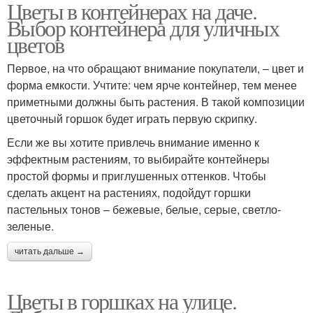
Цветы в контейнерах на даче.
Цвета для
Цвета для вазонов
Выбор контейнера для уличных
выращивания
цветов
Первое, на что обращают внимание покупатели, – цвет и
Контейнеры для
форма емкости. Учтите: чем ярче контейнер, тем менее
Холодостойкие цветы
выращивания
приметными должны быть растения. В такой композиции
цветочный горшок будет играть первую скрипку.
Если же вы хотите привлечь внимание именно к
эффектным растениям, то выбирайте контейнеры
Растения в контейнерах
Садовые цветы
простой формы и приглушенных оттенков. Чтобы
сделать акцент на растениях, подойдут горшки
пастельных тонов – бежевые, белые, серые, светло-
зеленые.
Цвета в кашпо
Контейнеры в магазине
читать дальше →
Цветы в горшках на улице.